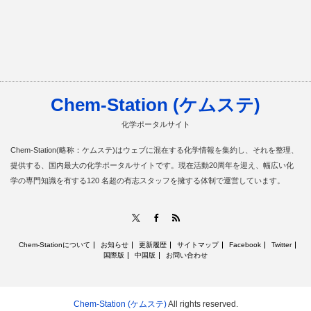
Chem-Station (ケムステ)
化学ポータルサイト
Chem-Station(略称：ケムステ)はウェブに混在する化学情報を集約し、それを整理、
提供する、国内最大の化学ポータルサイトです。現在活動20周年を迎え、幅広い化
学の専門知識を有する120 名超の有志スタッフを擁する体制で運営しています。
RSS
X
Facebook
Chem-Stationについて
お知らせ
更新履歴
サイトマップ
Facebook
Twitter
国際版
中国版
お問い合わせ
Chem-Station (ケムステ)
All rights reserved.