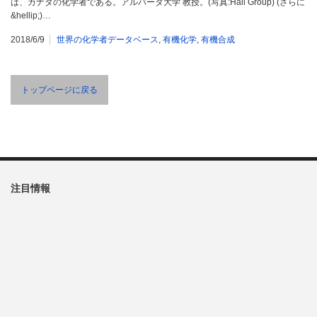
は、カナダの化学者である。アルバータ大学 教授。(写真:Hall Group) (さらに
&hellip;)…
2018/6/9
世界の化学者データベース
,
有機化学
,
有機合成
トップページに戻る
注目情報