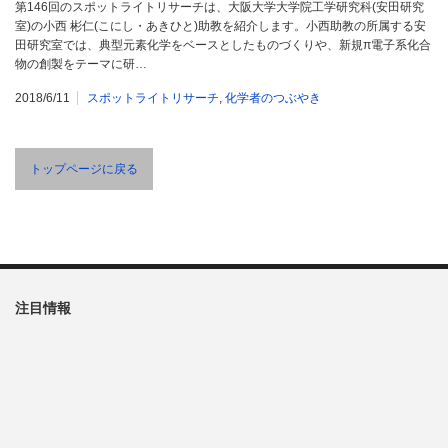
第146回のスポットライトリサーチは、大阪大学大学院工学研究科(安田研究
室)の小西 彬仁(こにし・あきひと)助教を紹介します。小西助教の所属する安
田研究室では、典型元素化学をベースとしたものづくりや、新規π電子系化合
物の創製をテーマに研…
2018/6/11
スポットライトリサーチ
,
化学者のつぶやき
トップページに戻る
注目情報