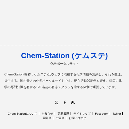
Chem-Station (ケムステ)
化学ポータルサイト
Chem-Station(略称：ケムステ)はウェブに混在する化学情報を集約し、それを整理、
提供する、国内最大の化学ポータルサイトです。現在活動20周年を迎え、幅広い化
学の専門知識を有する120 名超の有志スタッフを擁する体制で運営しています。
RSS
X
Facebook
Chem-Stationについて
お知らせ
更新履歴
サイトマップ
Facebook
Twitter
国際版
中国版
お問い合わせ