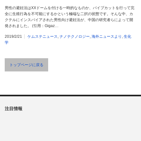
男性の避妊法はXXドームを付ける一時的なものか、パイプカットを行って完
全に生殖行為を不可能にするかという極端な二択の状態です。そんな中、カ
クテルにインスパイアされた男性向け避妊法が、中国の研究者らによって開
発されました。 (引用：Gigaz…
2019/2/21
ケムステニュース
,
ナノテクノロジー
,
海外ニュースより
,
生化
学
トップページに戻る
注目情報