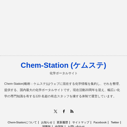
Chem-Station (ケムステ)
化学ポータルサイト
Chem-Station(略称：ケムステ)はウェブに混在する化学情報を集約し、それを整理、
提供する、国内最大の化学ポータルサイトです。現在活動20周年を迎え、幅広い化
学の専門知識を有する120 名超の有志スタッフを擁する体制で運営しています。
RSS
X
Facebook
Chem-Stationについて
お知らせ
更新履歴
サイトマップ
Facebook
Twitter
国際版
中国版
お問い合わせ