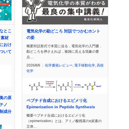
なとこ
電気化学の勘どころ 対話でつかむホント
の姿
・素材
におけ
概要対話形式で本質に迫る，電気化学の入門書．
ついて
勘どころを押さえれば，複雑に見える現象の要
点…
2026/8/6
化学書籍レビュー
,
電子移動化学
,
高校
化学
臭の原
ペプチド合成におけるエピメリ化
テノ
Epimerization in Peptide Synthesis
制成分
概要ペプチド合成におけるエピメリ化
（epimerization）とは、アミノ酸残基のα炭素の
立体…