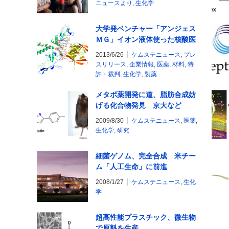
ニュースより
,
生化学
大学発ベンチャー「アンジェス
ＭＧ」イオン液体使った核酸医
薬臨床試験開始
2013/6/26
ケムステニュース
,
プレ
スリリース
,
企業情報
,
医薬
,
材料
,
特
許・裁判
,
生化学
,
製薬
メタボ薬開発に道、脂肪合成妨
げる化合物発見 京大など
2009/8/30
ケムステニュース
,
医薬
,
生化学
,
研究
細菌ゲノム、完全合成 米チー
ム「人工生命」に前進
2008/1/27
ケムステニュース
,
生化
学
超高性能プラスチック、微生物
で原料を生産