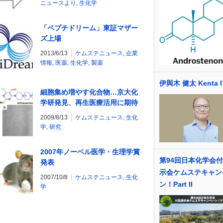
ニュースより
,
生化学
「ペプチドリーム」東証マザー
ズ上場
2013/6/13
ケムステニュース
,
企業
情報
,
医薬
,
生化学
,
製薬
伊與木 健太 Kenta I
細胞集め増やす化合物…京大化
学研発見、再生医療活用に期待
2009/8/13
ケムステニュース
,
生化
学
,
研究
2007年ノーベル医学・生理学賞
第94回日本化学会
発表
示会ケムステキャン
2007/10/8
ケムステニュース
,
生化
ン！Part II
学