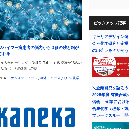
ピックアップ記事
キャリアデザイン研
会～化学研究と企業
ツハイマー病患者の脳内から０価の鉄と銅が
の出会いをさがそう
される
ル大学のテリング（Neil D. Telling）教授ほか13名の
者たちは、X線画像化の技…
7/16
ケムステニュース
,
海外ニュースより
,
生化学
＼企業研究を語ろう
2025年度 有機合成
習会 「企業におけ
合成化学：理念・製
ブレークスルー」開