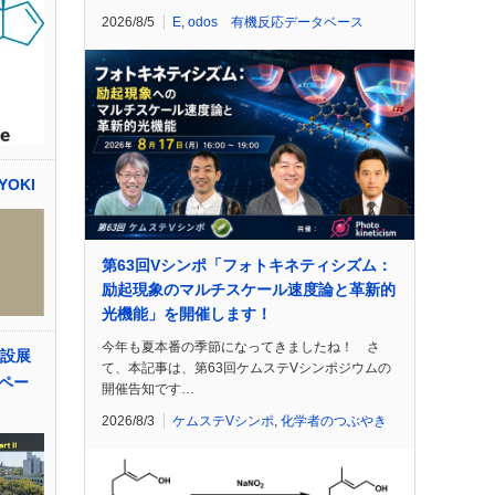
2026/8/5
E
,
odos 有機反応データベース
YOKI
第63回Vシンポ「フォトキネティシズム：
励起現象のマルチスケール速度論と革新的
光機能」を開催します！
今年も夏本番の季節になってきましたね！ さ
付設展
て、本記事は、第63回ケムステVシンポジウムの
ペー
開催告知です…
2026/8/3
ケムステVシンポ
,
化学者のつぶやき