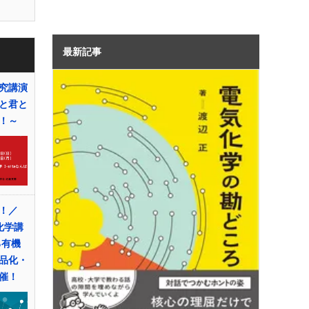
最新記事
究講演
と君と
！～
！／
化学講
る有機
品化・
催！