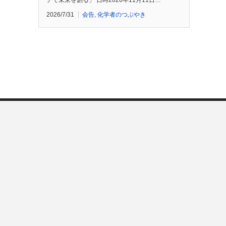
チで未来を創る」 日時2026年11月11日…
2026/7/31
会告
,
化学者のつぶやき