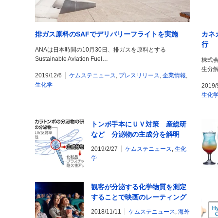
排ガス原料のSAFでデリバリーフライトを実施
カネ
行
ANAは日本時間の10月30日、排ガスを原料とする
Sustainable Aviation Fuel…
株式
生分解
2019/12/6
ケムステニュース
,
プレスリリース
,
企業情報
,
生化学
2019/
生化
トンボ手本にＵＶ対策 産総研
など 分泌物の主成分を解明
2019/2/27
ケムステニュース
,
生化
学
観客が分泌する化学物質を測定
することで映画のレーティング
が可能になるかもしれない
2018/11/11
ケムステニュース
,
海外