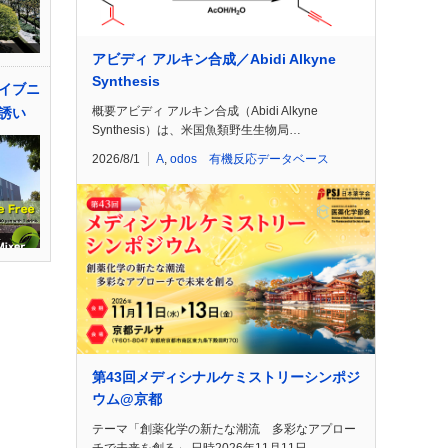
アビディ アルキン合成／Abidi Alkyne
Synthesis
イブニ
概要アビディ アルキン合成（Abidi Alkyne
誘い
Synthesis）は、米国魚類野生生物局…
2026/8/1
A
,
odos 有機反応データベース
第43回メディシナルケミストリーシンポジ
ウム@京都
テーマ「創薬化学の新たな潮流 多彩なアプロー