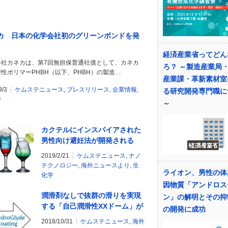
カ 日本の化学会社初のグリーンボンドを発
経済産業省ってどん
会社カネカは、第7回無担保普通社債として、カネカ
ろ？ ～製造産業局
性ポリマーPHBH（以下、PHBH）の製造…
産業課・革新素材室
9/3
ケムステニュース
,
プレスリリース
,
企業情報
,
る研究開発専門職に
学
～
カクテルにインスパイアされた
男性向け避妊法が開発される
2019/2/21
ケムステニュース
,
ナノ
テクノロジー
,
海外ニュースより
,
生
ライオン、男性の体
化学
因物質「アンドロス
潤滑剤なしで抜群の滑りを実現
ン」の解明とその抑
する「自己潤滑性XXドーム」が
の開発に成功
開発されている
2018/10/31
ケムステニュース
,
海外