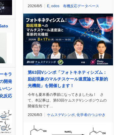
2026/8/5
E
,
odos 有機反応データベース
Sato
第63回Vシンポ「フォトキネティシズム：
ーキラ
励起現象のマルチスケール速度論と革新的
の開発
光機能」を開催します！
いベン
今年も夏本番の季節になってきましたね！ さ
化反応
て、本記事は、第63回ケムステVシンポジウムの
開催告知です…
2026/8/3
ケムステVシンポ
,
化学者のつぶやき