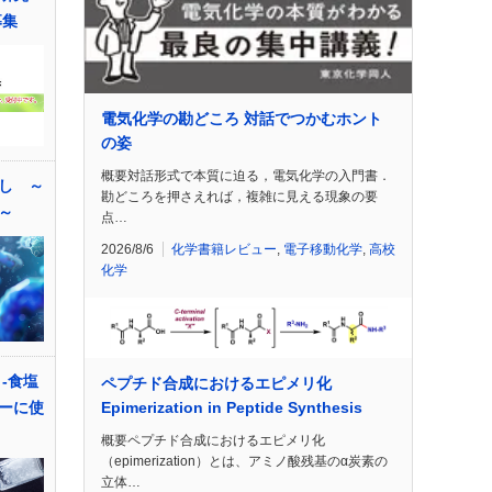
募集
電気化学の勘どころ 対話でつかむホント
の姿
概要対話形式で本質に迫る，電気化学の入門書．
し ～
勘どころを押さえれば，複雑に見える現象の要
～
点…
2026/8/6
化学書籍レビュー
,
電子移動化学
,
高校
化学
 -食塩
ペプチド合成におけるエピメリ化
Epimerization in Peptide Synthesis
ーに使
概要ペプチド合成におけるエピメリ化
（epimerization）とは、アミノ酸残基のα炭素の
立体…