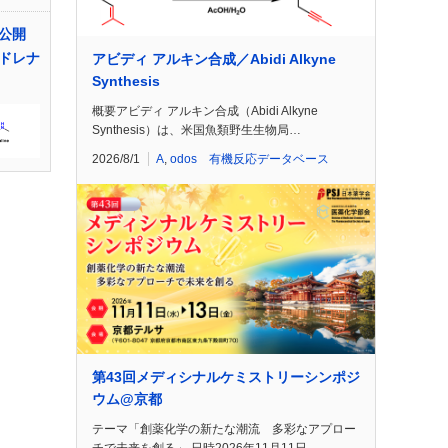
公開
ドレナ
アビディ アルキン合成／Abidi Alkyne
Synthesis
概要アビディ アルキン合成（Abidi Alkyne
Synthesis）は、米国魚類野生生物局…
2026/8/1
A
,
odos 有機反応データベース
第43回メディシナルケミストリーシンポジ
ウム@京都
テーマ「創薬化学の新たな潮流 多彩なアプロー