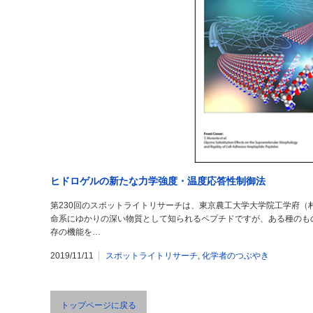
ヒドロゲルの新たな力学強度・温度応答性制御法
第230回のスポットライトリサーチは、東京農工大学大学院工学府（
命系にゆかりの深い物質として知られるペプチドですが、ある種のも
存の機能を…
2019/11/11
スポットライトリサーチ
,
化学者のつぶやき
トップページに戻る