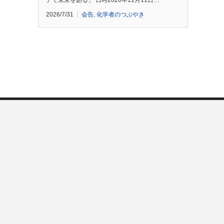
チで未来を創る」 日時2026年11月11日…
2026/7/31
会告
,
化学者のつぶやき