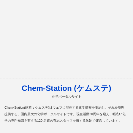
Chem-Station (ケムステ)
化学ポータルサイト
Chem-Station(略称：ケムステ)はウェブに混在する化学情報を集約し、それを整理、
提供する、国内最大の化学ポータルサイトです。現在活動20周年を迎え、幅広い化
学の専門知識を有する120 名超の有志スタッフを擁する体制で運営しています。