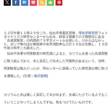
１２日午後１１時２５分ごろ、仙台市青葉区荒巻、
理化学研究所
フォト
ダイナミクス研究センターから出火、鉄筋３階建ての２階部分にある
「合成実験室」の内部約７５平方メートルを焼いた。けが人はなかっ
た。ポンプ車のほか救助車や化学消防車など計１０台が出動し、１３日
午前０時半ごろ鎮火した。
仙台中央署や同実験室の研究員によると、カリウムを使った合成実験
に取り組んでおり、水と反応して出火した可能性があるという。当時、
同実験室は無人だったが、同センターに居残っていた研究員が煙に気づ
き通報した。(引用：
毎日新聞
)
カリウムと水は激しく反応して火が出ます。合成にたけている人でもこ
ういうことやってしまうんですね。気をつけてたいものです
。