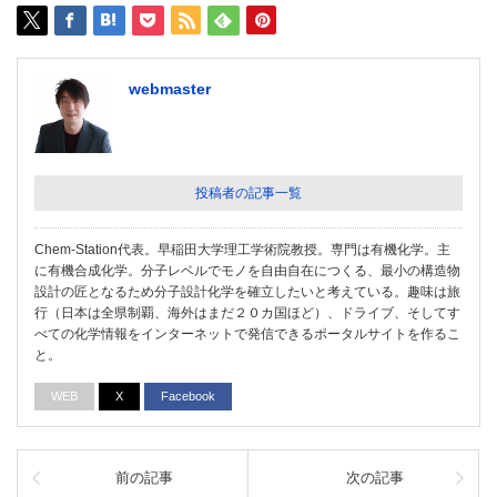
webmaster
投稿者の記事一覧
Chem-Station代表。早稲田大学理工学術院教授。専門は有機化学。主
に有機合成化学。分子レベルでモノを自由自在につくる、最小の構造物
設計の匠となるため分子設計化学を確立したいと考えている。趣味は旅
行（日本は全県制覇、海外はまだ２０カ国ほど）、ドライブ、そしてす
べての化学情報をインターネットで発信できるポータルサイトを作るこ
と。
WEB
X
Facebook
前の記事
次の記事