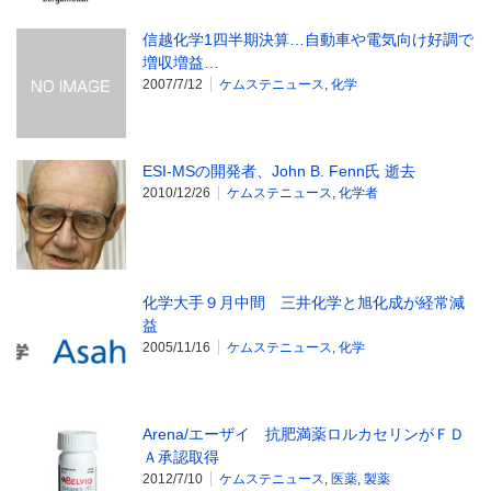
信越化学1四半期決算…自動車や電気向け好調で
増収増益…
2007/7/12
ケムステニュース
,
化学
ESI-MSの開発者、John B. Fenn氏 逝去
2010/12/26
ケムステニュース
,
化学者
化学大手９月中間 三井化学と旭化成が経常減
益
2005/11/16
ケムステニュース
,
化学
Arena/エーザイ 抗肥満薬ロルカセリンがＦＤ
Ａ承認取得
2012/7/10
ケムステニュース
,
医薬
,
製薬