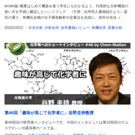
kindle版↓概要はじめて機器を使う学生にもわかるよう，代表的な分析機器の
使い方を平易に解説したハンドブック．（引用；化学同人書籍紹介より）題
目の通り、有機化合物の分子構造解析や定量法を念頭に、赤外分光法（…
2020/10/21
分光分析
,
分析化学
,
化学書籍レビュー
,
有機化学
,
質量分析
第46回「趣味が高じて化学者に」谷野圭持教授
第46回目の研究者インタビューです。今回のインタビューは第10回目のケム
ステVシンポ講演者の一人であ…