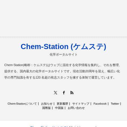
Chem-Station (ケムステ)
化学ポータルサイト
Chem-Station(略称：ケムステ)はウェブに混在する化学情報を集約し、それを整理、
提供する、国内最大の化学ポータルサイトです。現在活動20周年を迎え、幅広い化
学の専門知識を有する120 名超の有志スタッフを擁する体制で運営しています。
RSS
X
Facebook
Chem-Stationについて
お知らせ
更新履歴
サイトマップ
Facebook
Twitter
国際版
中国版
お問い合わせ