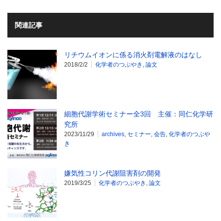
関連記事
リチウムイオンに係る消火剤電解液のはなし
2018/2/2
化学者のつぶやき
,
論文
細胞代謝学術セミナー全3回 主催：同仁化学研
究所
2023/11/29
archives
,
セミナー
,
会告
,
化学者のつぶや
き
嫌気性コリン代謝阻害剤の開発
2019/3/25
化学者のつぶやき
,
論文