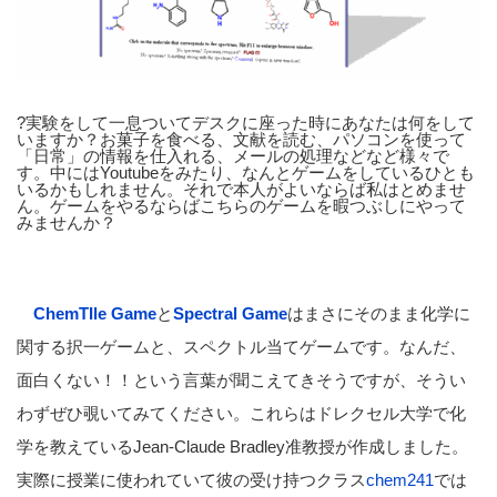
?実験をして一息ついてデスクに座った時にあなたは何をして
いますか？お菓子を食べる、文献を読む、パソコンを使って
「日常」の情報を仕入れる、メールの処理などなど様々で
す。中にはYoutubeをみたり、なんとゲームをしているひとも
いるかもしれません。それで本人がよいならば私はとめませ
ん。ゲームをやるならばこちらのゲームを暇つぶしにやって
みませんか？
ChemTIle Game
と
Spectral Game
はまさにそのまま化学に
関する択一ゲームと、スペクトル当てゲームです。なんだ、
面白くない！！という言葉が聞こえてきそうですが、そうい
わずぜひ覗いてみてください。これらはドレクセル大学で化
学を教えているJean-Claude Bradley准教授が作成しました。
実際に授業に使われていて彼の受け持つクラス
chem241
では