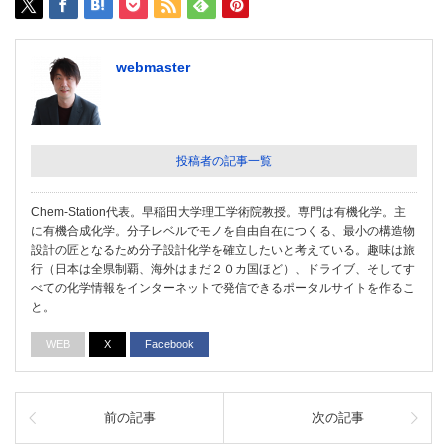
webmaster
投稿者の記事一覧
Chem-Station代表。早稲田大学理工学術院教授。専門は有機化学。主
に有機合成化学。分子レベルでモノを自由自在につくる、最小の構造物
設計の匠となるため分子設計化学を確立したいと考えている。趣味は旅
行（日本は全県制覇、海外はまだ２０カ国ほど）、ドライブ、そしてす
べての化学情報をインターネットで発信できるポータルサイトを作るこ
と。
WEB
X
Facebook
前の記事
次の記事