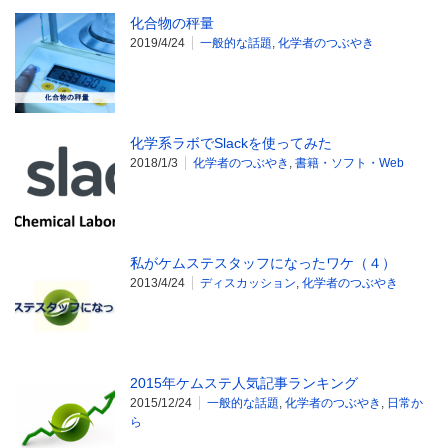
化合物の秤量
2019/4/24
一般的な話題
,
化学者のつぶやき
化学系ラボでSlackを使ってみた
2018/1/3
化学者のつぶやき
,
書籍・ソフト・Web
私がケムステスタッフになったワケ（４）
2013/4/24
ディスカッション
,
化学者のつぶやき
2015年ケムステ人気記事ランキング
2015/12/24
一般的な話題
,
化学者のつぶやき
,
日常か
ら