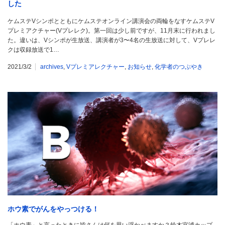
した
ケムステVシンポとともにケムステオンライン講演会の両輪をなすケムステV
プレミアクチャー(Vプレレク)。第一回は少し前ですが、11月末に行われまし
た。違いは、Vシンポが生放送、講演者が3〜4名の生放送に対して、Vプレレ
クは収録放送で1…
2021/3/2
archives
,
Vプレミアレクチャー
,
お知らせ
,
化学者のつぶやき
ホウ素でがんをやっつける！
「ホウ素」と言ったときに皆さんは何を思い浮かべますか？鈴木宮浦カップ