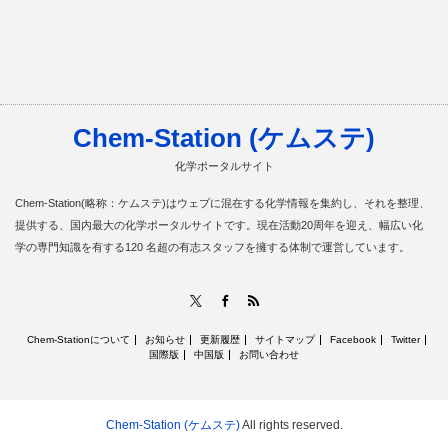
Chem-Station (ケムステ)
化学ポータルサイト
Chem-Station(略称：ケムステ)はウェブに混在する化学情報を集約し、それを整理、
提供する、国内最大の化学ポータルサイトです。現在活動20周年を迎え、幅広い化
学の専門知識を有する120 名超の有志スタッフを擁する体制で運営しています。
RSS
X
Facebook
Chem-Stationについて
お知らせ
更新履歴
サイトマップ
Facebook
Twitter
国際版
中国版
お問い合わせ
Chem-Station (ケムステ)
All rights reserved.