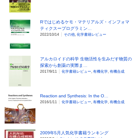
Rではじめるケモ・マテリアルズ・インフォマ
ティクスープログラミン…
2022/10/14
その他
,
化学書籍レビュー
アルカロイドの科学 生物活性を生みだす物質の
探索から創薬の実際ま…
2017/9/11
化学書籍レビュー
,
有機化学
,
有機合成
Reaction and Synthesis: In the O…
2016/1/11
化学書籍レビュー
,
有機化学
,
有機合成
2009年5月人気化学書籍ランキング