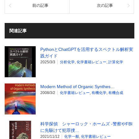
前の記事
次の記事
関連記事
PythonとChatGPTを活用するスペクトル解析実
践ガイド
2025/3/3
分析化学
,
化学書籍レビュー
,
計算化学
Modern Method of Organic Synthes…
2008/3/2
化学書籍レビュー
,
有機化学
,
有機合成
科学探偵 シャーロック・ホームズ -警察やFBI
に先駆けて犯罪捜…
2021/11/12
化学一般
,
化学書籍レビュー