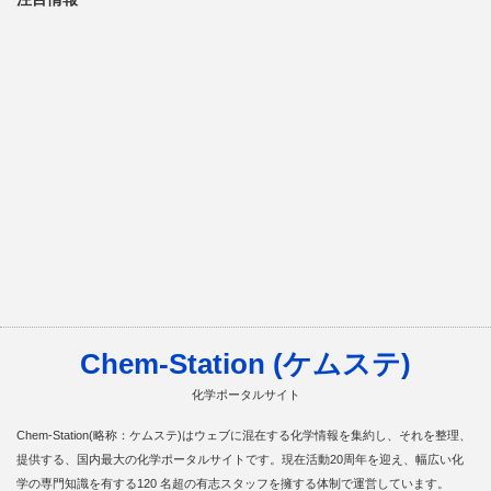
Chem-Station (ケムステ)
化学ポータルサイト
Chem-Station(略称：ケムステ)はウェブに混在する化学情報を集約し、それを整理、
提供する、国内最大の化学ポータルサイトです。現在活動20周年を迎え、幅広い化
学の専門知識を有する120 名超の有志スタッフを擁する体制で運営しています。