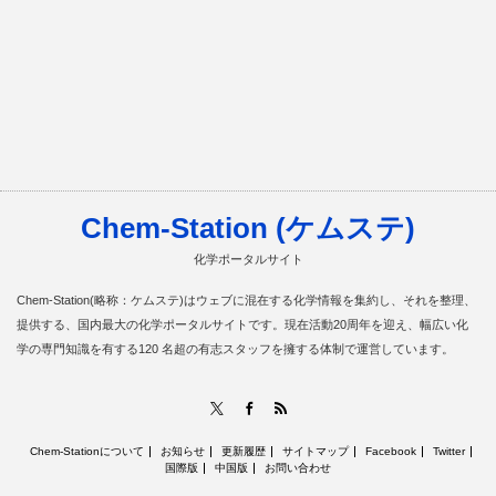
Chem-Station (ケムステ)
化学ポータルサイト
Chem-Station(略称：ケムステ)はウェブに混在する化学情報を集約し、それを整理、
提供する、国内最大の化学ポータルサイトです。現在活動20周年を迎え、幅広い化
学の専門知識を有する120 名超の有志スタッフを擁する体制で運営しています。
RSS
X
Facebook
Chem-Stationについて
お知らせ
更新履歴
サイトマップ
Facebook
Twitter
国際版
中国版
お問い合わせ