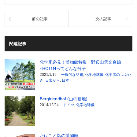
前の記事
次の記事
関連記事
化学系必見！博物館特集 野辺山天文台編
~HC11Nってどんな分子…
2021/1/19
一般的な話題
,
化学地球儀
,
化学者のつぶや
き
,
日常から
,
日本
Bergfriendhof (山の墓地)
2014/12/24
ドイツ
,
化学地球儀
たばこと塩の博物館