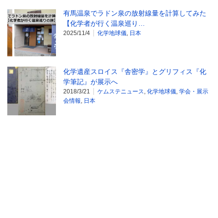
有馬温泉でラドン泉の放射線量を計算してみた
【化学者が行く温泉巡り…
2025/11/4
化学地球儀
,
日本
化学遺産スロイス『舎密学』とグリフィス『化
学筆記』が展示へ
2018/3/21
ケムステニュース
,
化学地球儀
,
学会・展示
会情報
,
日本