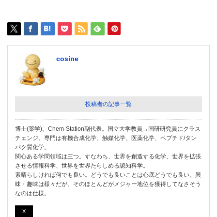
cosine
投稿者の記事一覧
博士(薬学)。Chem-Station副代表。国立大学教員→国研研究員にクラス
チェンジ。専門は有機合成化学、触媒化学、医薬化学、ペプチド/タン
パク質化学。
関心ある学問領域は三つ。すなわち、世界を創造する化学、世界を拡張
させる情報科学、世界を世界たらしめる認知科学。
素晴らしければ何でも良い。どうでも良いことは心底どうでも良い。興
味・趣味は様々だが、そのほとんどがメジャー地位を獲得してなさそう
なのは仕様。
X