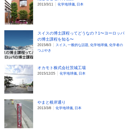
2013/3/11
化学地球儀
,
日本
スイスの博士課程ってどうなの？1〜ヨーロッパ
の博士課程を知る〜
2015/8/3
スイス
,
一般的な話題
,
化学地球儀
,
化学者の
つぶやき
オカモト株式会社茨城工場
2015/12/25
化学地球儀
,
日本
やまと根岸通り
2013/3/8
化学地球儀
,
日本