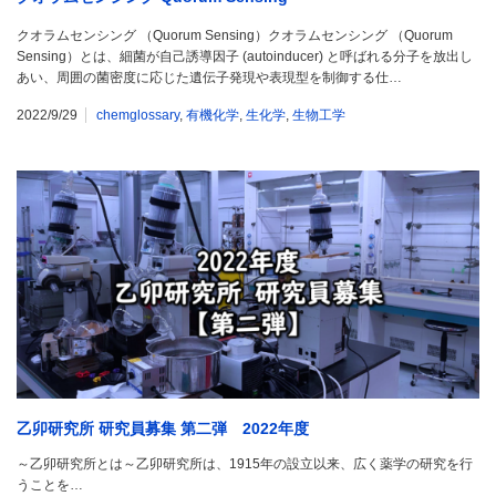
クオラムセンシング （Quorum Sensing）クオラムセンシング （Quorum
Sensing）とは、細菌が自己誘導因子 (autoinducer) と呼ばれる分子を放出し
あい、周囲の菌密度に応じた遺伝子発現や表現型を制御する仕…
2022/9/29
chemglossary
,
有機化学
,
生化学
,
生物工学
乙卯研究所 研究員募集 第二弾 2022年度
～乙卯研究所とは～乙卯研究所は、1915年の設立以来、広く薬学の研究を行
うことを…