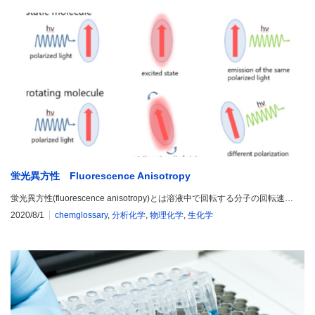
蛍光異方性 Fluorescence Anisotropy
蛍光異方性(fluorescence anisotropy)とは溶液中で回転する分子の回転速…
2020/8/1
chemglossary
,
分析化学
,
物理化学
,
生化学