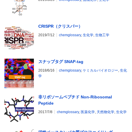
CRISPR（クリスパー）
2019/7/12
chemglossary
,
生化学
,
生物工学
スナップタグ SNAP-tag
2018/6/16
chemglossary
,
ケミカルバイオロジー
,
生化
学
非リボソームペプチド Non-Ribosomal
Peptide
2017/7/8
chemglossary
,
医薬化学
,
天然物化学
,
生化学