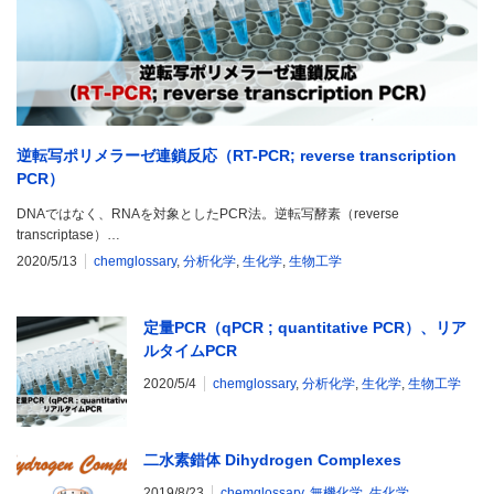
逆転写ポリメラーゼ連鎖反応（RT-PCR; reverse transcription
PCR）
DNAではなく、RNAを対象としたPCR法。逆転写酵素（reverse
transcriptase）…
2020/5/13
chemglossary
,
分析化学
,
生化学
,
生物工学
定量PCR（qPCR ; quantitative PCR）、リア
ルタイムPCR
2020/5/4
chemglossary
,
分析化学
,
生化学
,
生物工学
二水素錯体 Dihydrogen Complexes
2019/8/23
chemglossary
,
無機化学
,
生化学