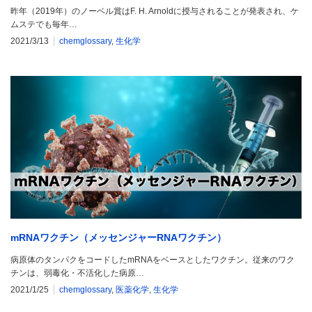
昨年（2019年）のノーベル賞はF. H. Arnoldに授与されることが発表され、ケ
ムステでも毎年…
2021/3/13
chemglossary
,
生化学
mRNAワクチン（メッセンジャーRNAワクチン）
病原体のタンパクをコードしたmRNAをベースとしたワクチン。従来のワク
チンは、弱毒化・不活化した病原…
2021/1/25
chemglossary
,
医薬化学
,
生化学