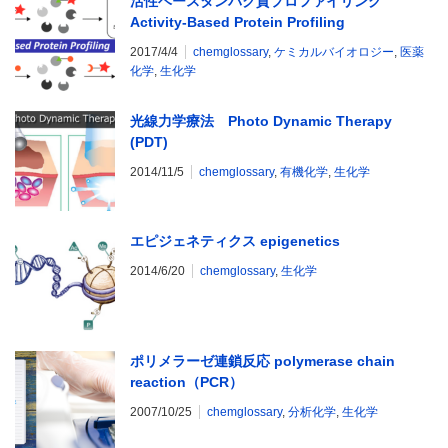
活性ベースタンパク質プロファイリング
Activity-Based Protein Profiling
2017/4/4
chemglossary
,
ケミカルバイオロジー
,
医薬
化学
,
生化学
光線力学療法 Photo Dynamic Therapy
(PDT)
2014/11/5
chemglossary
,
有機化学
,
生化学
エピジェネティクス epigenetics
2014/6/20
chemglossary
,
生化学
ポリメラーゼ連鎖反応 polymerase chain
reaction（PCR）
2007/10/25
chemglossary
,
分析化学
,
生化学