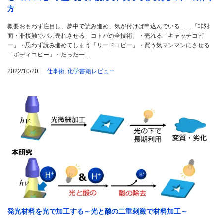
方
概要おもわず注目し、夢中で読み進め、気が付けば申込んでいる……「非対
面・非接触でバカ売れさせる」コトバの全技術。・売れる「キャッチコピ
ー」・思わず読み進めてしまう「リードコピー」・買う気マンマンにさせる
「ボディコピー」・たった一…
2022/10/20
仕事術
,
化学書籍レビュー
発光材料を光で加工する～光と酸の二重刺激で材料加工～