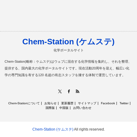
Chem-Station (ケムステ)
化学ポータルサイト
Chem-Station(略称：ケムステ)はウェブに混在する化学情報を集約し、それを整理、
提供する、国内最大の化学ポータルサイトです。現在活動20周年を迎え、幅広い化
学の専門知識を有する120 名超の有志スタッフを擁する体制で運営しています。
RSS
X
Facebook
Chem-Stationについて
お知らせ
更新履歴
サイトマップ
Facebook
Twitter
国際版
中国版
お問い合わせ
Chem-Station (ケムステ)
All rights reserved.