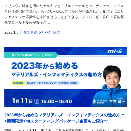
イリジウム触媒を用いたアルキンとアリルエーテルとのエナンチオ、ジアス
テレオ選択的プロパルギル位C–H結合アリル化が開発された。配位子により
ジアステレオ選択性を逆転させることができる。プロパルギル位C–H官能基
化プロパルギル位が置換さ…
2023/1/5
化学者のつぶやき
,
論文
2023年から始めるマテリアルズ・インフォマティクスの進め方 〜
<期間限定>MIスターティングパッケージ企画もご紹介〜
開催日：2023/01/11 申込みはこちら■開催概要近年、少子高齢化、働き手