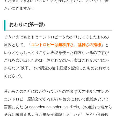
ておるんですわ。正しいかどうかはともかく、という但し書
きがつきますが！
おわりに(第一部)
そういえばもともとエントロピーをわかりにくくしたものの
原因として、「
エントロピーは無秩序さ、乱雑さの指標
」と
いうどうもしっくりこない表現を使った御方がいるのですが
これを言い出したのは一体だれなのか。実はこれが未だにわ
からない(以下、その調査の途中経過を記録したものとお考え
ください)。
昔からこのことに腹が立っていたのでまず天才ボルツマンの
エントロピー原論文である1877年論文において乱雑さという
言葉にあたるungeorderung, orderung, direkt, その他片っ端から
それに該当するような単語を確認しましたが、そういう表現