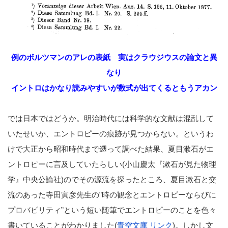
例のボルツマンのアレの表紙 実はクラウジウスの論文と異
なり
イントロはかなり読みやすいが数式が出てくるともうアカン
では日本ではどうか。明治時代には科学的な文献は混乱して
いたせいか、エントロピーの痕跡が見つからない。というわ
けで大正から昭和時代まで遡って調べた結果、夏目漱石がエ
ントロピーに言及していたらしい(小山慶太『漱石が見た物理
学』中央公論社)のでその源流を探ったところ、夏目漱石と交
流のあった寺田寅彦先生の”時の観念とエントロピーならびに
プロバビリティ”という短い随筆でエントロピーのことを色々
書いていることがわかりました(
青空文庫 リンク
)。しかし文