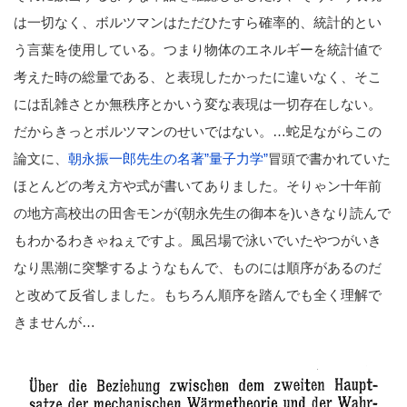
は一切なく、ボルツマンはただひたすら確率的、統計的とい
う言葉を使用している。つまり物体のエネルギーを統計値で
考えた時の総量である、と表現したかったに違いなく、そこ
には乱雑さとか無秩序とかいう変な表現は一切存在しない。
だからきっとボルツマンのせいではない。…蛇足ながらこの
論文に、
朝永振一郎先生の名著”量子力学”
冒頭で書かれていた
ほとんどの考え方や式が書いてありました。そりゃン十年前
の地方高校出の田舎モンが(朝永先生の御本を)いきなり読んで
もわかるわきゃねぇですよ。風呂場で泳いでいたやつがいき
なり黒潮に突撃するようなもんで、ものには順序があるのだ
と改めて反省しました。もちろん順序を踏んでも全く理解で
きませんが…