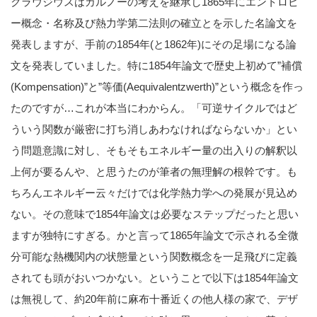
クラウジウスはカルノーの考えを継承し1865年にエントロピ
ー概念・名称及び熱力学第二法則の確立とを示した名論文を
発表しますが、手前の1854年(と1862年)にその足場になる論
文を発表していました。特に1854年論文で歴史上初めて”補償
(Kompensation)”と”等価(Aequivalentzwerth)”という概念を作っ
たのですが…これが本当にわからん。「可逆サイクルではど
ういう関数が厳密に打ち消しあわなければならないか」とい
う問題意識に対し、そもそもエネルギー量の出入りの解釈以
上何が要るんや、と思うたのが筆者の無理解の根幹です。も
ちろんエネルギー云々だけでは化学熱力学への発展が見込め
ない。その意味で1854年論文は必要なステップだったと思い
ますが独特にすぎる。かと言って1865年論文で示される全微
分可能な熱機関内の状態量という関数概念を一足飛びに定義
されても頭がおいつかない。ということで以下は1854年論文
は無視して、約20年前に麻布十番近くの他人様の家で、デザ