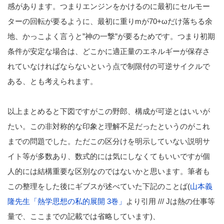
感があります。つまりエンジンをかけるのに最初にセルモー
ターの回転が要るように、最初に重りmが70+ωだけ落ちる余
地、かっこよく言うと”神の一撃”が要るためです。つまり初期
条件が安定な場合は、どこかに適正量のエネルギーが保存さ
れていなければならないという点で制限付の可逆サイクルで
ある、とも考えられます。
以上まとめると下図ですがこの野郎、構成が可逆とはいいが
たい。この非対称的な印象と理解不足だったというのがこれ
までの問題でした。ただこの区分けを明示していない説明サ
イト等が多数あり、数式的には気にしなくてもいいですが個
人的には結構重要な区別なのではないかと思います。筆者も
この整理をした後にギブスが述べていた下記のことば(
山本義
隆先生「熱学思想の私的展開 3巻」
より引用 /// Jは熱の仕事等
量で、ここまでの記載では省略しています)、