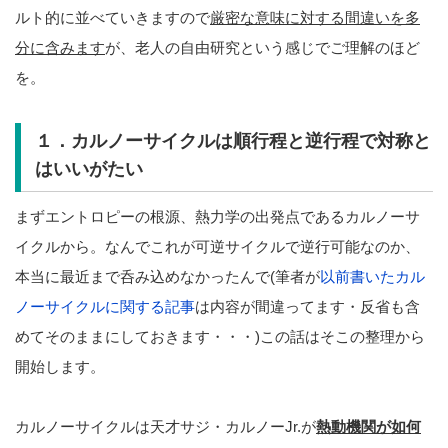
ルト的に並べていきますので
厳密な意味に対する間違いを多
分に含みます
が、老人の自由研究という感じでご理解のほど
を。
１．カルノーサイクルは順行程と逆行程で対称と
はいいがたい
まずエントロピーの根源、熱力学の出発点であるカルノーサ
イクルから。なんでこれが可逆サイクルで逆行可能なのか、
本当に最近まで呑み込めなかったんで(筆者が
以前書いたカル
ノーサイクルに関する記事
は内容が間違ってます・反省も含
めてそのままにしておきます・・・)この話はそこの整理から
開始します。
カルノーサイクルは天才サジ・カルノーJr.が
熱動機関が如何