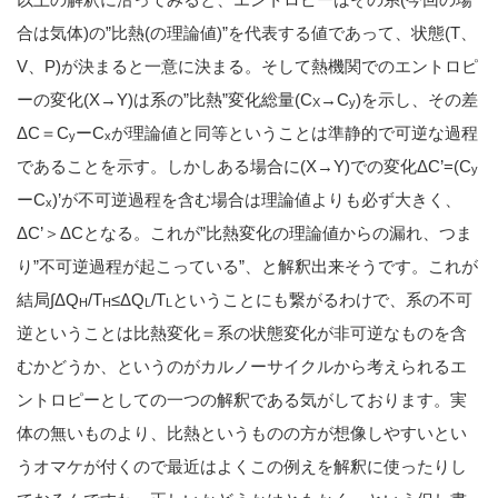
合は気体)の”比熱(の理論値)”を代表する値であって、状態(T、
V、P)が決まると一意に決まる。そして熱機関でのエントロピ
ーの変化(X→Y)は系の”比熱”変化総量(C
→C
)を示し、その差
X
y
ΔC＝C
ーC
が理論値と同等ということは準静的で可逆な過程
y
x
であることを示す。しかしある場合に(X→Y)での変化ΔC’=(C
y
ーC
)’が不可逆過程を含む場合は理論値よりも必ず大きく、
x
ΔC’＞ΔCとなる。これが”比熱変化の理論値からの漏れ、つま
り”不可逆過程が起こっている”、と解釈出来そうです。これが
結局∫ΔQ
/T
≤ΔQ
/T
ということにも繋がるわけで、系の不可
H
H
L
L
逆ということは比熱変化＝系の状態変化が非可逆なものを含
むかどうか、というのがカルノーサイクルから考えられるエ
ントロピーとしての一つの解釈である気がしております。実
体の無いものより、比熱というものの方が想像しやすいとい
うオマケが付くので最近はよくこの例えを解釈に使ったりし