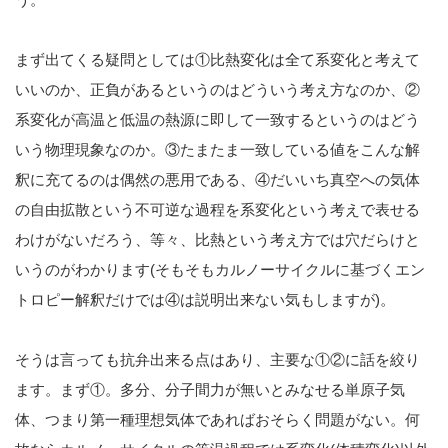
まず出てくる疑問としては①比熱変化は全て系変化と考えて
いいのか、正負があるというのはどういう考え方なのか、②
系変化が高温と低温の熱源に即して一致するというのはどう
いう物理現象なのか。③たまたま一致している値をこんな解
釈に充てるのは偶然の悪用である、④だいいち真空への気体
の自由拡散という不可逆な過程を系変化という考えで表せる
わけがないだろう、等々、比熱という考え方では穴だらけと
いうのがわかります(そもそもカルノーサイクルに基づくエン
トロピー解釈だけでは④は説明出来ない気もしますが)。
そうは言っても抗弁出来る点はあり、主要な①②に話を絞り
ます。まず①。多分、分子間力が無いとみなせる単原子気
体、つまり第一種理想気体であればおそらく問題がない。何