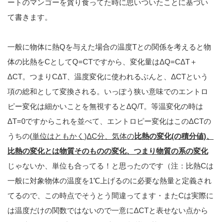
ートのマンゴーを貪り食ってた時に思いついたことに基づい
て書きます。
一般に物体に熱Qを与えた場合の温度Tとの関係を考えると物
体の比熱をCとしてQ=CTですから、変化量はΔQ=CΔT＋
ΔCT。つまりCΔT、温度変化に使われるぶんと、ΔCTという
項の総和として変換される。いっぽう狭い意味でのエントロ
ピー変化は細かいことを無視するとΔQ/T。等温変化の時は
ΔT=0ですからこれを並べて、エントロピー変化はこのΔCTの
うちの(
単位はともかく
)
ΔC分、気体の
比熱の
変化(の積分値)、
比熱の変化とは物質そのものの変化、つまり物質の系の変化
じゃないか、単位も合ってる！と思ったのです（注：比熱Cは
一般に対象物体の温度を1℃上げるのに必要な熱量と定義され
てるので、この時点でそうとう間違ってます・またCは実際に
は温度だけの関数ではないので一意にΔCTと表せない点から