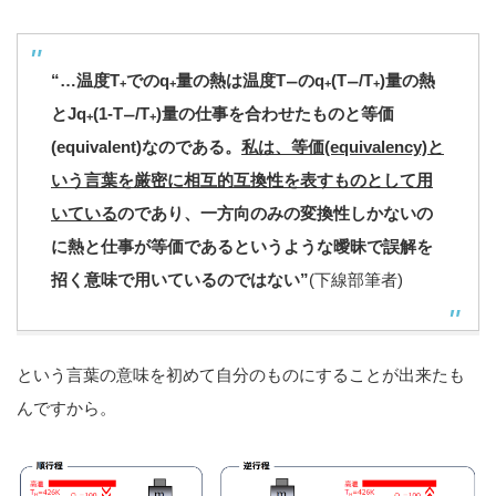
“…温度T
でのq
量の熱は温度T
のq
(T
/T
)量の熱
+
+
ー
+
ー
+
とJq
(1-T
/T
)量の仕事を合わせたものと等価
+
ー
+
(equivalent)なのである。
私は、等価(equivalency)と
いう言葉を厳密に相互的互換性を表すものとして用
いている
のであり、一方向のみの変換性しかないの
に熱と仕事が等価であるというような曖昧で誤解を
招く意味で用いているのではない”
(下線部筆者)
という言葉の意味を初めて自分のものにすることが出来たも
んですから。