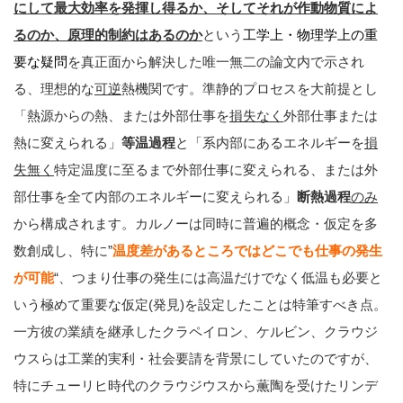
にして最大効率を発揮し得るか、そしてそれが作動物質によ
るのか、原理的制約はあるのか
という
工学上・物理学上の重
要な疑問
を真正面から解決した唯一無二の論文内で示され
る、理想的な
可逆
熱機関です。準静的プロセスを大前提とし
「熱源からの熱、または外部仕事を
損失なく
外部仕事または
熱に変えられる」
等温過程
と「系内部にあるエネルギーを
損
失無く
特定温度に至るまで外部仕事に変えられる、または外
部仕事を全て内部のエネルギーに変えられる」
断熱過程
のみ
から構成されます。カルノーは同時に普遍的概念・仮定を多
数創成し、特に”
温度差があるところではどこでも仕事の発生
が可能
“、つまり仕事の発生には高温だけでなく低温も必要と
いう極めて重要な仮定(発見)を設定したことは特筆すべき点。
一方彼の業績を継承したクラペイロン、ケルビン、クラウジ
ウスらは工業的実利・社会要請を背景にしていたのですが、
特にチューリヒ時代のクラウジウスから薫陶を受けたリンデ