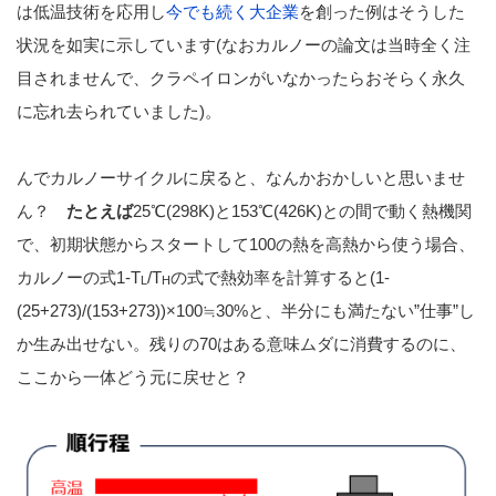
は低温技術を応用し
今でも続く大企業
を創った例はそうした
状況を如実に示しています(なおカルノーの論文は当時全く注
目されませんで、クラペイロンがいなかったらおそらく永久
に忘れ去られていました)。
んでカルノーサイクルに戻ると、なんかおかしいと思いませ
ん？
たとえば
25℃(298K)と153℃(426K)との間で動く熱機関
で、初期状態からスタートして100の熱を高熱から使う場合、
カルノーの式1-T
/T
の式で熱効率を計算すると(1-
L
H
(25+273)/(153+273))×100≒30%と、半分にも満たない”仕事”し
か生み出せない。残りの70はある意味ムダに消費するのに、
ここから一体どう元に戻せと？