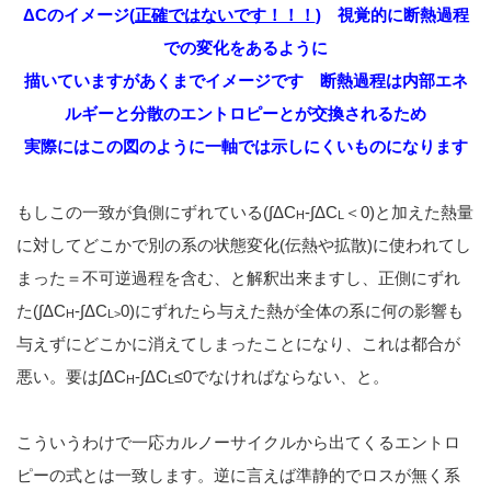
ΔCのイメージ(
正確ではないです！！！
) 視覚的に断熱過程
での変化をあるように
描いていますがあくまでイメージです 断熱過程は内部エネ
ルギーと分散のエントロピーとが交換されるため
実際にはこの図のように一軸では示しにくいものになります
もしこの一致が負側にずれている(∫ΔC
-∫ΔC
＜0)と加えた熱量
H
L
に対してどこかで別の系の状態変化(伝熱や拡散)に使われてし
まった＝不可逆過程を含む、と解釈出来ますし、正側にずれ
た(∫ΔC
-∫ΔC
0)にずれたら与えた熱が全体の系に何の影響も
H
L>
与えずにどこかに消えてしまったことになり、これは都合が
悪い。要は∫ΔC
-∫ΔC
≤0でなければならない、と。
H
L
こういうわけで一応カルノーサイクルから出てくるエントロ
ピーの式とは一致します。逆に言えば準静的でロスが無く系