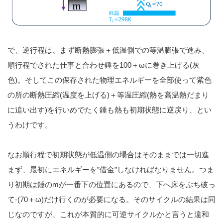
で、逆行程は、まず断熱膨張＋低温側での等温膨張で進み、
順行程でされた仕事と合わせ錘を100＋ωに巻き上げる(灰
色)。そしてこの保存された物理エネルギーを全部使って紫色
の所の断熱圧縮(温度を上げる)＋等温圧縮(熱を高温熱だまり
に追い出す)を行いめでたく錘も熱も初期状態に逆戻り、とい
うわけです。
なお順行程で初期状態が低温側の場合はそのままでは一切進
まず、最初にエネルギーを”借金”しなければなりません。つま
り初期は錘のmが一番下の位置にあるので、下へ床をぶち破っ
て-(70＋ω)だけ行くのが必要になる。そのサイクルの結果は同
じなのですが、これが本質的に可逆サイクルかと言うと違和