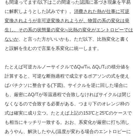
も間違ってます/以下はこの間違った認識に基づき現象を平易
に解釈しようとした試みです）。
消費された熱が仕事に可逆
変換されようが非可逆変換されようが、物質の系の変化は発
生し、その系の状態量の変化≒比熱の変化がエントロピーでは
ないか
、と言った方がいいかも。ただ以下、比熱変化と書く
と誤解を生むので言葉を系変化に統一します。
たとえば可逆カルノーサイクルでΔQ
/T
, ΔQ
/T
の積分値を
H
H
L
L
計算すると、可逆な断熱過程で成立するポアソンの式を使え
ばバチクソに整合する(下図)。サイクルを逆に回した場合に
も、厳密にΔQ/Tが等温過程で合致しなければサイクルは閉じ
なくなるので合致する必要がある、つまり下のオレンジ枠の
式は確実に成り立つ。たとえば上記の153℃と25℃のケースで
も相当にキッチリ一致する。おお、系変化が厳密に打ち消し
あうやん、解決したやん(温度が変わる場合のエントロピーに