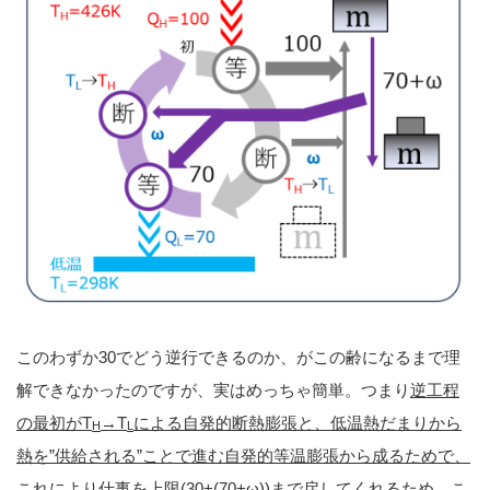
このわずか30でどう逆行できるのか、がこの齢になるまで理
解できなかったのですが、実はめっちゃ簡単。つまり
逆工程
の最初がT
→T
による自発的断熱膨張と、低温熱だまりから
H
L
熱を”供給される”ことで進む自発的等温膨張から成るためで、
これにより仕事を上限(30+(70+ω))まで戻してくれる
ため。こ