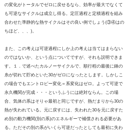
の変化がトータルでゼロに戻せるなら、効率が最大でなくて
も可逆なサイクルは成立し得る。定圧過程と定積過程を組み
合わせた準静的な熱サイクルはその良い例でしょう(③④はの
ちほど、、、)。
また、この考えは可逆過程にしか上の考えは当てはまらない
のではないか、という点についてですが、それも説明できま
す。１．で述べたカルノーサイクルで、順行程の最後に錘の
糸が切れて貯めといた30がゼロになったとします。しかしこ
の場合でもエントロピー変化＝系変化はゼロ。よって可逆で
永久機関が完成・・・というふうには絶対ならん。この場
合、気体の系はそりゃ最初と同じですが、熱だまりから30の
熱が失われている。元に戻すには、失われた30を元に戻すた
め別の動力機関(別の系)のエネルギーで補償される必要があ
る。ただその別の系がいくら可逆だったとしても最初に失わ