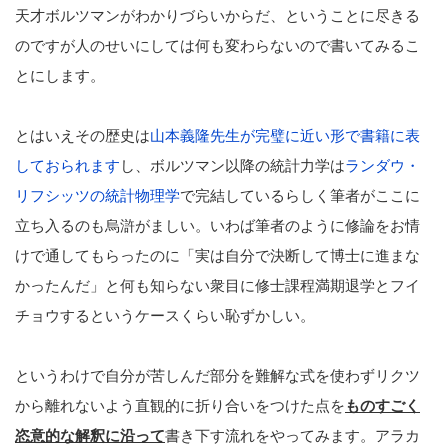
天才ボルツマンがわかりづらいからだ、ということに尽きる
のですが人のせいにしては何も変わらないので書いてみるこ
とにします。
とはいえその歴史は
山本義隆先生が完璧に近い形で書籍に表
しておられます
し、ボルツマン以降の統計力学は
ランダウ・
リフシッツの統計物理学
で完結しているらしく筆者がここに
立ち入るのも烏滸がましい。いわば筆者のように修論をお情
けで通してもらったのに「実は自分で決断して博士に進まな
かったんだ」と何も知らない衆目に修士課程満期退学とフイ
チョウするというケースくらい恥ずかしい。
というわけで自分が苦しんだ部分を難解な式を使わずリクツ
から離れないよう直観的に折り合いをつけた点を
ものすごく
恣意的な解釈に沿って
書き下す流れをやってみます。アラカ