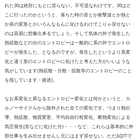
れた30は絶対にもとに戻らない。不可逆なわけです。30はど
こに行ったのかというと、落ちた時の音とか衝撃波とか熱と
か床の変形とかいろんなもんに化けるわけでこりゃ戻せない
のは容易に想像出来るでしょう。そして気体の外で発生した
熱拡散などの分のエントロピーは一般的に系の外でエントロ
ピーが発生した、となるのですが、発生したというより系変
化と違う形のエントロピーに化けたと考えた方がいいような
気がしています(熱拡散・分散・拡散等のエントロピーのこと
を指しています・後述)。
なお系変化と異なるエントロピー変化とは何かというと、カ
ルノーサイクルから除外された全ての変化です。つまり熱伝
導、熱拡散、物質変形、平均自由行程変化、断熱変化による
気圧発生(音などに化けた分)・・・など、これらは基本的に外
部仕事を生み出せませんし元にはまず戻せない。ただΔQ/Tで