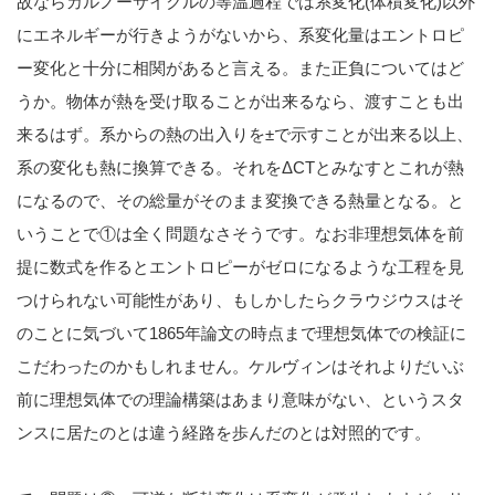
故ならカルノーサイクルの等温過程では系変化(体積変化)以外
にエネルギーが行きようがないから、系変化量はエントロピ
ー変化と十分に相関があると言える。また正負についてはど
うか。物体が熱を受け取ることが出来るなら、渡すことも出
来るはず。系からの熱の出入りを±で示すことが出来る以上、
系の変化も熱に換算できる。それをΔCTとみなすとこれが熱
になるので、その総量がそのまま変換できる熱量となる。と
いうことで①は全く問題なさそうです。なお非理想気体を前
提に数式を作るとエントロピーがゼロになるような工程を見
つけられない可能性があり、もしかしたらクラウジウスはそ
のことに気づいて1865年論文の時点まで理想気体での検証に
こだわったのかもしれません。ケルヴィンはそれよりだいぶ
前に理想気体での理論構築はあまり意味がない、というスタ
ンスに居たのとは違う経路を歩んだのとは対照的です。