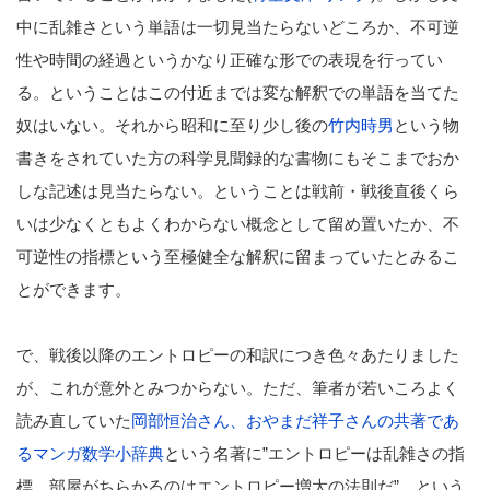
中に乱雑さという単語は一切見当たらないどころか、不可逆
性や時間の経過というかなり正確な形での表現を行ってい
る。ということはこの付近までは変な解釈での単語を当てた
奴はいない。それから昭和に至り少し後の
竹内時男
という物
書きをされていた方の科学見聞録的な書物にもそこまでおか
しな記述は見当たらない。ということは戦前・戦後直後くら
いは少なくともよくわからない概念として留め置いたか、不
可逆性の指標という至極健全な解釈に留まっていたとみるこ
とができます。
で、戦後以降のエントロピーの和訳につき色々あたりました
が、これが意外とみつからない。ただ、筆者が若いころよく
読み直していた
岡部恒治さん、おやまだ祥子さんの共著であ
るマンガ数学小辞典
という名著に”エントロピーは乱雑さの指
標、部屋がちらかるのはエントロピー増大の法則だ”、という