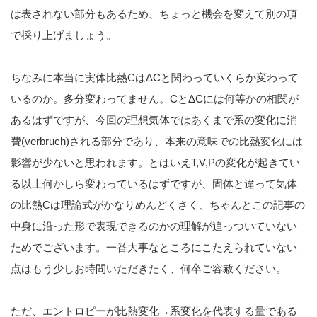
は表されない部分もあるため、ちょっと機会を変えて別の項
で採り上げましょう。
ちなみに本当に実体比熱CはΔCと関わっていくらか変わって
いるのか。多分変わってません。CとΔCには何等かの相関が
あるはずですが、今回の理想気体ではあくまで系の変化に消
費(verbruch)される部分であり、本来の意味での比熱変化には
影響が少ないと思われます。とはいえT,V,Pの変化が起きてい
る以上何かしら変わっているはずですが、固体と違って気体
の比熱Cは理論式がかなりめんどくさく、ちゃんとこの記事の
中身に沿った形で表現できるのかの理解が追っついていない
ためでございます。一番大事なところにこたえられていない
点はもう少しお時間いただきたく、何卒ご容赦ください。
ただ、エントロピーが比熱変化→系変化を代表する量である