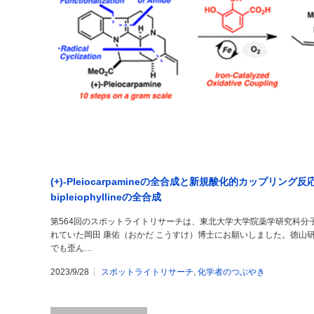
(+)-Pleiocarpamineの全合成と新規酸化的カップリング反応を基
bipleiophyllineの全合成
第564回のスポットライトリサーチは、東北大学大学院薬学研究科分
れていた岡田 康佑（おかだ こうすけ）博士にお願いしました。徳山
でも歪ん…
2023/9/28
スポットライトリサーチ
,
化学者のつぶやき