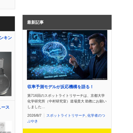
最新記事
ンキン
収率予測モデルが反応機構を語る！
第716回のスポットライトリサーチは、京都大学
化学研究所（中村研究室）道場貴大 助教にお願い
しました…
ュース
2026/8/7
スポットライトリサーチ
,
化学者のつ
ぶやき