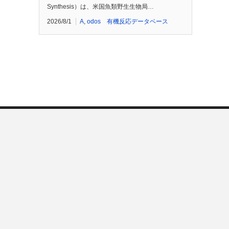
Synthesis）は、米国魚類野生生物局…
2026/8/1
A
,
odos 有機反応データベース