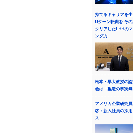
持てるキャリアを生
Uターン転職を そ
クリアしたLHHの
ング力
松本・早大教授の論
会は「捏造の事実無
アメリカ企業研究員
③：新入社員の採用
ス