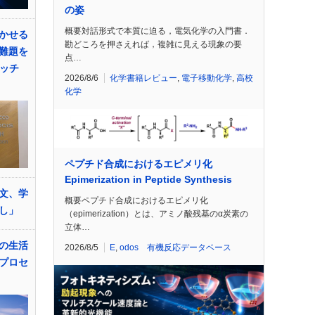
の姿
概要対話形式で本質に迫る，電気化学の入門書．
かせる
勘どころを押さえれば，複雑に見える現象の要
の難題を
点…
マッチ
2026/8/6
化学書籍レビュー
,
電子移動化学
,
高校
化学
ペプチド合成におけるエピメリ化
Epimerization in Peptide Synthesis
文、学
概要ペプチド合成におけるエピメリ化
し」
（epimerization）とは、アミノ酸残基のα炭素の
立体…
の生活
2026/8/5
E
,
odos 有機反応データベース
プロセ