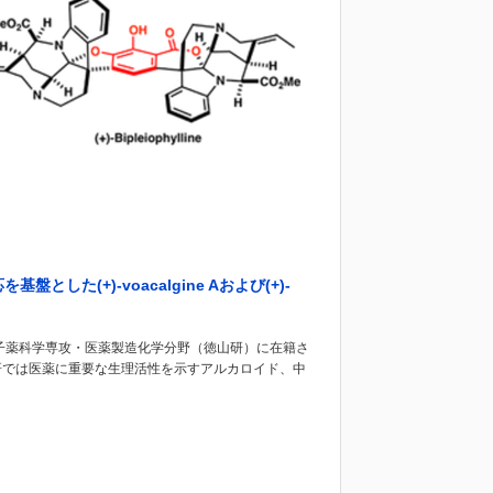
盤とした(+)-voacalgine Aおよび(+)-
子薬科学専攻・医薬製造化学分野（徳山研）に在籍さ
研では医薬に重要な生理活性を示すアルカロイド、中