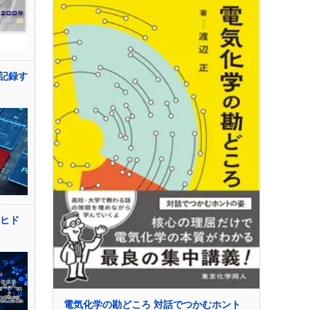
記録す
斉ヒド
電気化学の勘どころ 対話でつかむホント