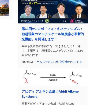
第63回Vシンポ「フォトキネティシズム：
励起現象のマルチスケール速度論と革新的
光機能」を開催します！
今年も夏本番の季節になってきましたね！ さ
て、本記事は、第63回ケムステVシンポジウムの
開催告知です…
2026/8/3
ケムステVシンポ
,
化学者のつぶやき
アビディ アルキン合成／Abidi Alkyne
Synthesis
概要アビディ アルキン合成（Abidi Alkyne