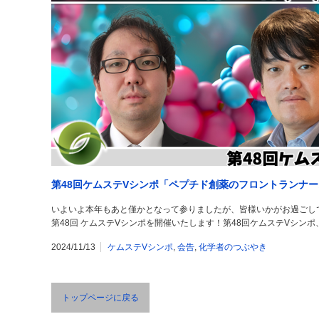
第48回ケムステVシンポ「ペプチド創薬のフロントランナ
いよいよ本年もあと僅かとなって参りましたが、皆様いかがお過ごしでしょう
第48回 ケムステVシンポを開催いたします！第48回ケムステVシン
2024/11/13
ケムステVシンポ
,
会告
,
化学者のつぶやき
トップページに戻る