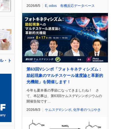
2026/8/5
E
,
odos 有機反応データベース
ル・ト
第63回Vシンポ「フォトキネティシズム：
励起現象のマルチスケール速度論と革新的
光機能」を開催します！
今年も夏本番の季節になってきましたね！ さ
て、本記事は、第63回ケムステVシンポジウムの
開催告知です…
2026/8/3
ケムステVシンポ
,
化学者のつぶやき