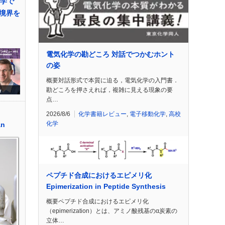
化学で
境界を
電気化学の勘どころ 対話でつかむホント
の姿
概要対話形式で本質に迫る，電気化学の入門書．
勘どころを押さえれば，複雑に見える現象の要
点…
2026/8/6
化学書籍レビュー
,
電子移動化学
,
高校
化学
an
ペプチド合成におけるエピメリ化
Epimerization in Peptide Synthesis
概要ペプチド合成におけるエピメリ化
（epimerization）とは、アミノ酸残基のα炭素の
立体…