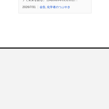
チで未来を創る」 日時2026年11月11日…
2026/7/31
会告
,
化学者のつぶやき