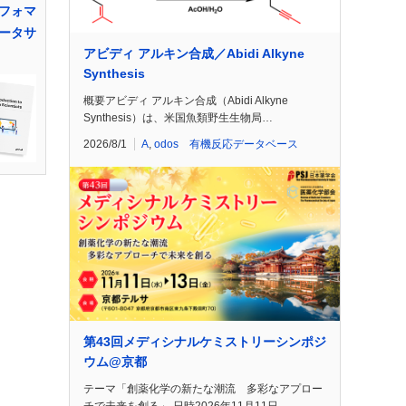
フォマ
ータサ
アビディ アルキン合成／Abidi Alkyne
Synthesis
概要アビディ アルキン合成（Abidi Alkyne
Synthesis）は、米国魚類野生生物局…
2026/8/1
A
,
odos 有機反応データベース
第43回メディシナルケミストリーシンポジ
ウム@京都
テーマ「創薬化学の新たな潮流 多彩なアプロー