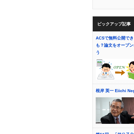
ピックアップ記事
ACSで無料公開で
も？論文をオープン
う
根岸 英一 Eiichi Neg