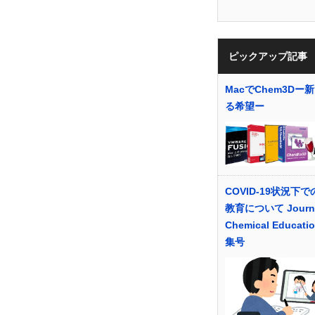
ピックアップ記事
MacでChem3Dー
る希望ー
COVID-19状況下
教育について Journa
Chemical Educati
集号