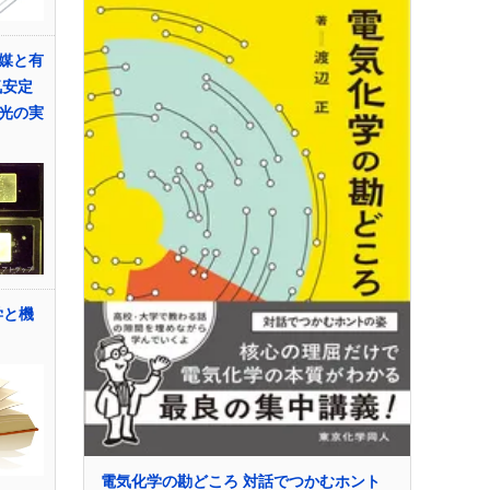
媒と有
気安定
光の実
学と機
電気化学の勘どころ 対話でつかむホント