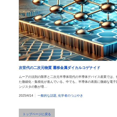
次世代の二次元物質 遷移金属ダイカルコゲナイド
ムーアの法則の限界と二次元半導体現代の半導体デバイス産業では、
た微細化・集積化が進んでいる。中でも、半導体の表面に微細な電子
ンジスタの数が増…
2025/4/14
一般的な話題
,
化学者のつぶやき
トップページに戻る