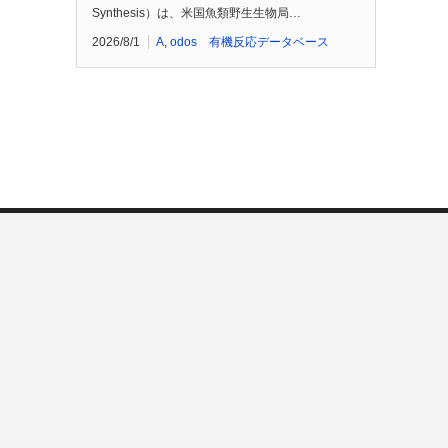
Synthesis）は、米国魚類野生生物局…
2026/8/1
A
,
odos 有機反応データベース