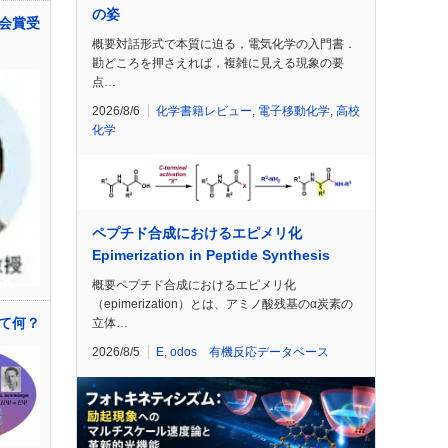
の姿
会賞受
概要対話形式で本質に迫る，電気化学の入門書．
勘どころを押さえれば，複雑に見える現象の要
点…
2026/8/6
化学書籍レビュー
,
電子移動化学
,
高校
化学
ペプチド合成におけるエピメリ化
Epimerization in Peptide Synthesis
概要ペプチド合成におけるエピメリ化
（epimerization）とは、アミノ酸残基のα炭素の
て何？
立体…
2026/8/5
E
,
odos 有機反応データベース