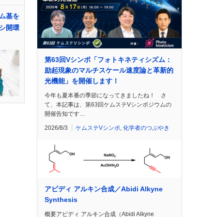
ム基を
シ開環
第63回Vシンポ「フォトキネティシズム：
励起現象のマルチスケール速度論と革新的
光機能」を開催します！
今年も夏本番の季節になってきましたね！ さ
て、本記事は、第63回ケムステVシンポジウムの
開催告知です…
2026/8/3
ケムステVシンポ
,
化学者のつぶやき
アビディ アルキン合成／Abidi Alkyne
Synthesis
概要アビディ アルキン合成（Abidi Alkyne