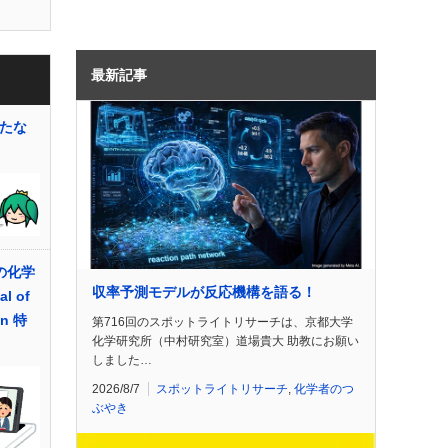
最新記事
新たな
での化学
収率予測モデルが反応機構を語る！
l of
on 特
第716回のスポットライトリサーチは、京都大学
化学研究所（中村研究室）道場貴大 助教にお願い
しました…
2026/8/7
スポットライトリサーチ
,
化学者のつ
ぶやき