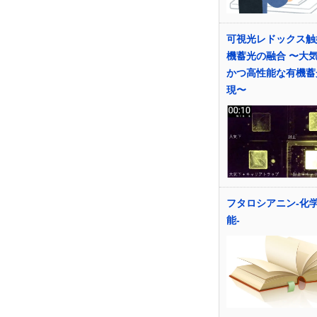
可視光レドックス触
機蓄光の融合 〜大
かつ高性能な有機蓄
現〜
フタロシアニン-化
能-