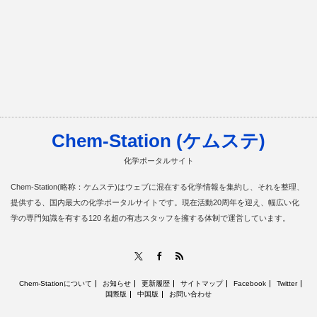
Chem-Station (ケムステ)
化学ポータルサイト
Chem-Station(略称：ケムステ)はウェブに混在する化学情報を集約し、それを整理、
提供する、国内最大の化学ポータルサイトです。現在活動20周年を迎え、幅広い化
学の専門知識を有する120 名超の有志スタッフを擁する体制で運営しています。
RSS
X
Facebook
Chem-Stationについて
お知らせ
更新履歴
サイトマップ
Facebook
Twitter
国際版
中国版
お問い合わせ