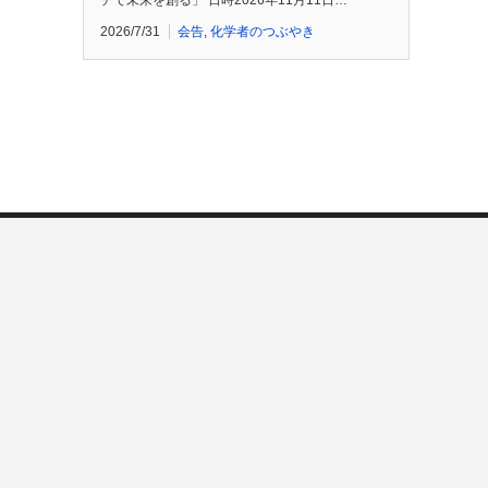
チで未来を創る」 日時2026年11月11日…
2026/7/31
会告
,
化学者のつぶやき