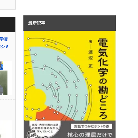
最新記事
学賞
学シミ