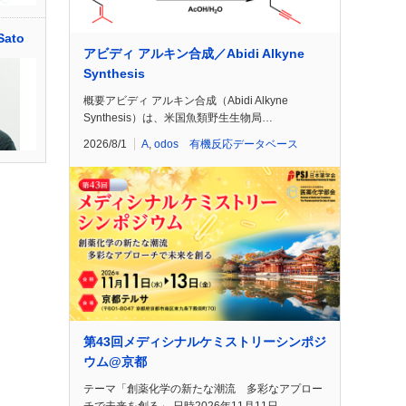
Sato
アビディ アルキン合成／Abidi Alkyne
Synthesis
概要アビディ アルキン合成（Abidi Alkyne
Synthesis）は、米国魚類野生生物局…
2026/8/1
A
,
odos 有機反応データベース
第43回メディシナルケミストリーシンポジ
ウム@京都
テーマ「創薬化学の新たな潮流 多彩なアプロー