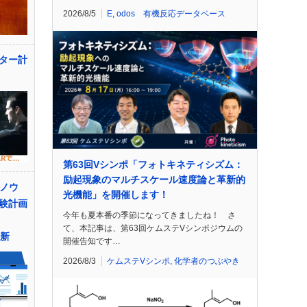
2026/8/5
E
,
odos 有機反応データベース
ター計
第63回Vシンポ「フォトキネティシズム：
励起現象のマルチスケール速度論と革新的
とノウ
光機能」を開催します！
験計画
今年も夏本番の季節になってきましたね！ さ
て、本記事は、第63回ケムステVシンポジウムの
刷新
開催告知です…
2026/8/3
ケムステVシンポ
,
化学者のつぶやき