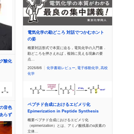
電気化学の勘どころ 対話でつかむホント
の姿
概要対話形式で本質に迫る，電気化学の入門書．
勘どころを押さえれば，複雑に見える現象の要
点…
グ酸化
2026/8/6
化学書籍レビュー
,
電子移動化学
,
高校
化学
ペプチド合成におけるエピメリ化
の音色
Epimerization in Peptide Synthesis
あらず
概要ペプチド合成におけるエピメリ化
（epimerization）とは、アミノ酸残基のα炭素の
立体…