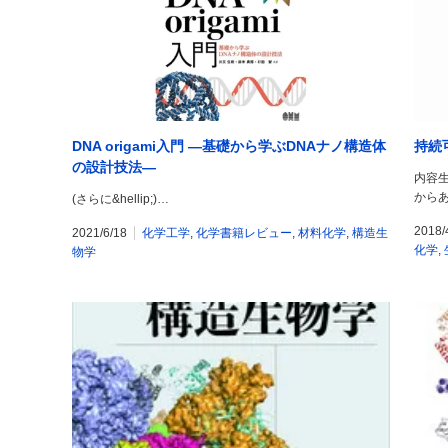
DNA origami入門 ―基礎から学ぶDNAナノ構造体
持続
の設計技法―
内容
から
(さらに&hellip;)…
2018/
2021/6/18
化学工学
,
化学書籍レビュー
,
材料化学
,
構造生
化学
,
物学