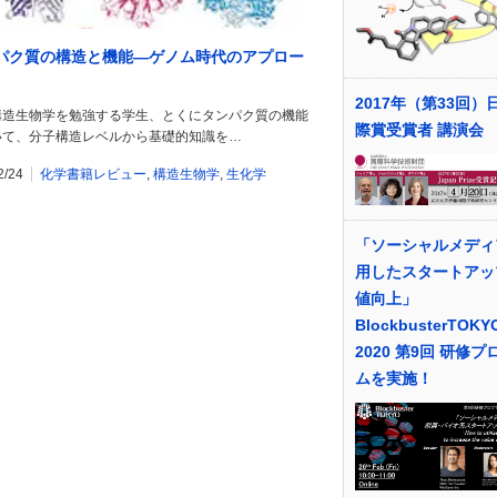
パク質の構造と機能―ゲノム時代のアプロー
2017年（第33回）
構造生物学を勉強する学生、とくにタンパク質の機能
際賞受賞者 講演会
いて、分子構造レベルから基礎的知識を…
2/24
化学書籍レビュー
,
構造生物学
,
生化学
「ソーシャルメディ
用したスタートアッ
値向上」
BlockbusterTOKY
2020 第9回 研修プ
ムを実施！