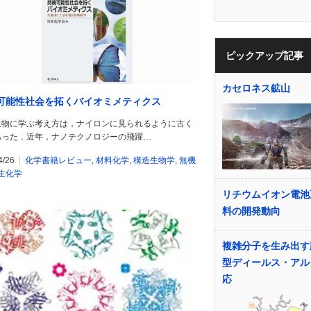
ピックアップ記事
カセロネス鉱山
可能性社会を拓くバイオミメティクス
生物に学ぶ考え方は，ナイロンに見られるように古く
あった．近年，ナノテクノロジーの飛躍…
4/26
化学書籍レビュー
,
材料化学
,
構造生物学
,
無機
生化学
リチウムイオン電池
料の開発動向
複雑分子を生み出す
型ディールス・アル
応