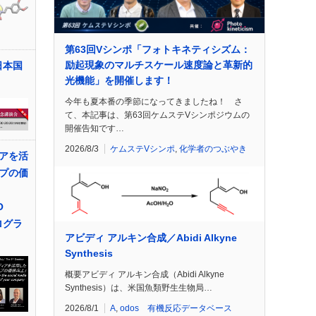
第63回Vシンポ「フォトキネティシズム：
励起現象のマルチスケール速度論と革新的
日本国
光機能」を開催します！
今年も夏本番の季節になってきましたね！ さ
て、本記事は、第63回ケムステVシンポジウムの
開催告知です…
2026/8/3
ケムステVシンポ
,
化学者のつぶやき
アを活
プの価
O
ログラ
アビディ アルキン合成／Abidi Alkyne
Synthesis
概要アビディ アルキン合成（Abidi Alkyne
Synthesis）は、米国魚類野生生物局…
2026/8/1
A
,
odos 有機反応データベース