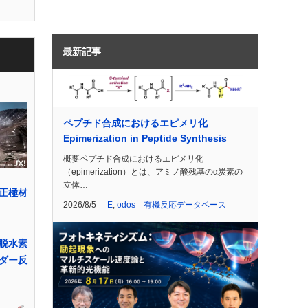
最新記事
ペプチド合成におけるエピメリ化
Epimerization in Peptide Synthesis
概要ペプチド合成におけるエピメリ化
（epimerization）とは、アミノ酸残基のα炭素の
立体…
正極材
2026/8/5
E
,
odos 有機反応データベース
脱水素
ダー反