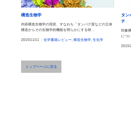
構造生物学
タン
チ
内容構造生物学の現状、すなわち「タンパク質などの立体
構造からその生物学的機能を明らかにする研…
対象
につ
2015/11/11
化学書籍レビュー
,
構造生物学
,
生化学
2015/
トップページに戻る