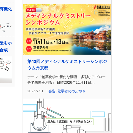
有機化
壁を示
合成
第43回メディシナルケミストリーシンポジ
ウム@京都
テーマ「創薬化学の新たな潮流 多彩なアプロー
チで未来を創る」 日時2026年11月11日…
2026/7/31
会告
,
化学者のつぶやき