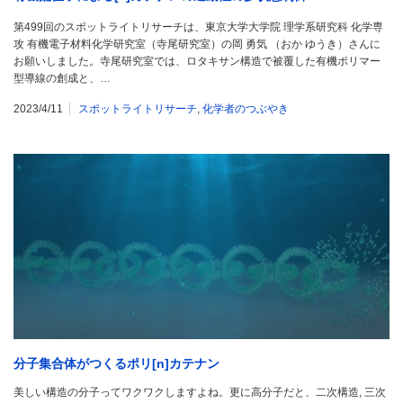
第499回のスポットライトリサーチは、東京大学大学院 理学系研究科 化学専
攻 有機電子材料化学研究室（寺尾研究室）の岡 勇気 （おか ゆうき）さんに
お願いしました。寺尾研究室では、ロタキサン構造で被覆した有機ポリマー
型導線の創成と、…
2023/4/11
スポットライトリサーチ
,
化学者のつぶやき
分子集合体がつくるポリ[n]カテナン
美しい構造の分子ってワクワクしますよね。更に高分子だと、二次構造, 三次