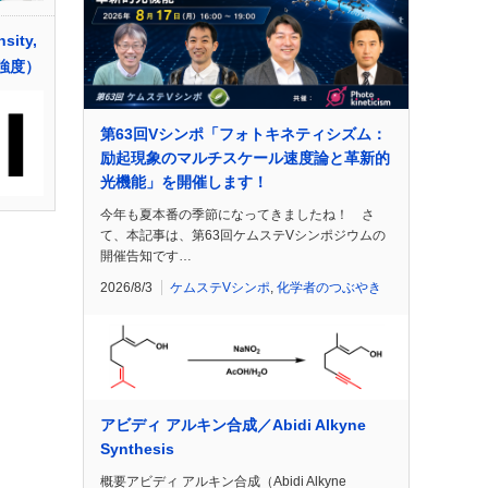
sity,
強度）
第63回Vシンポ「フォトキネティシズム：
励起現象のマルチスケール速度論と革新的
光機能」を開催します！
今年も夏本番の季節になってきましたね！ さ
て、本記事は、第63回ケムステVシンポジウムの
開催告知です…
2026/8/3
ケムステVシンポ
,
化学者のつぶやき
アビディ アルキン合成／Abidi Alkyne
Synthesis
概要アビディ アルキン合成（Abidi Alkyne