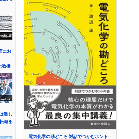
面にお
ret教授
は難し
転職を
電気化学の勘どころ 対話でつかむホント