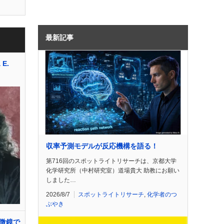
最新記事
E.
収率予測モデルが反応機構を語る！
第716回のスポットライトリサーチは、京都大学
化学研究所（中村研究室）道場貴大 助教にお願い
しました…
2026/8/7
スポットライトリサーチ
,
化学者のつ
ぶやき
微鏡で