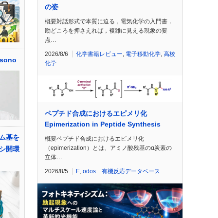
の姿
概要対話形式で本質に迫る，電気化学の入門書．
勘どころを押さえれば，複雑に見える現象の要
点…
2026/8/6
化学書籍レビュー
,
電子移動化学
,
高校
sono
化学
ペプチド合成におけるエピメリ化
Epimerization in Peptide Synthesis
ム基を
概要ペプチド合成におけるエピメリ化
（epimerization）とは、アミノ酸残基のα炭素の
シ開環
立体…
2026/8/5
E
,
odos 有機反応データベース