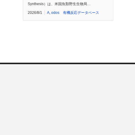
Synthesis）は、米国魚類野生生物局…
2026/8/1
A
,
odos 有機反応データベース