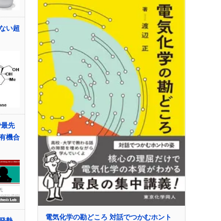
ない超
で最先
有機合
電気化学の勘どころ 対話でつかむホント
開発熱