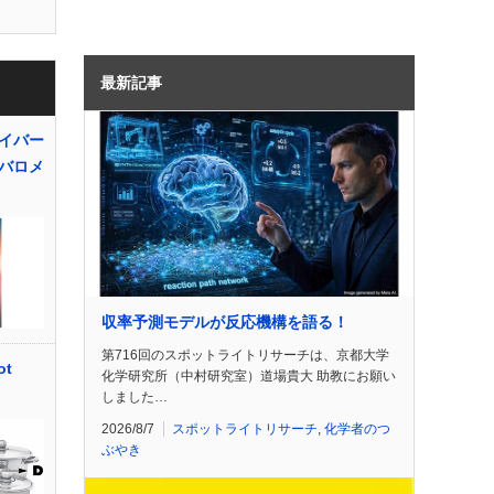
最新記事
イバー
バロメ
収率予測モデルが反応機構を語る！
第716回のスポットライトリサーチは、京都大学
t
化学研究所（中村研究室）道場貴大 助教にお願い
しました…
2026/8/7
スポットライトリサーチ
,
化学者のつ
ぶやき