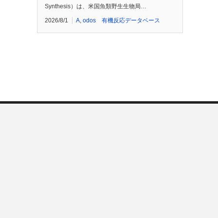
Synthesis）は、米国魚類野生生物局…
2026/8/1
A
,
odos 有機反応データベース