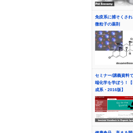
免疫系に捕そくされ
微粒子の薬剤
セミナー/講義資料
端化学を学ぼう！【
成系・2016版】
健康食品 高まる