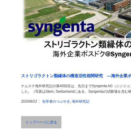
ストリゴラクトン類縁体の構造活性相関研究 ―海外企業
ケムステ海外研究記の第40回目は、先日までSyngenta AG（シ
した。（写真はStein, Switzerlandにある、Syngentaの試験場
2020/8/22
化学者のつぶやき
,
海外研究記
トップページに戻る