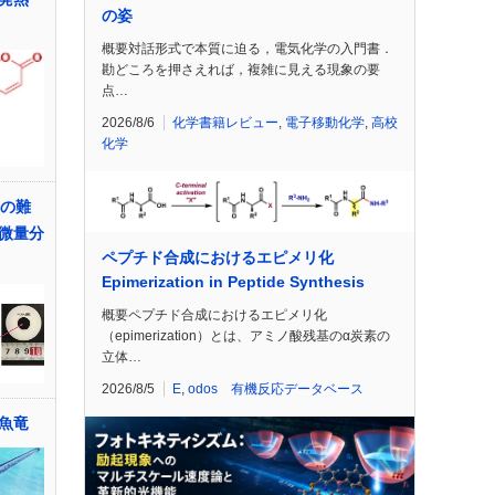
の姿
概要対話形式で本質に迫る，電気化学の入門書．
勘どころを押さえれば，複雑に見える現象の要
点…
2026/8/6
化学書籍レビュー
,
電子移動化学
,
高校
化学
来の難
微量分
ペプチド合成におけるエピメリ化
Epimerization in Peptide Synthesis
概要ペプチド合成におけるエピメリ化
（epimerization）とは、アミノ酸残基のα炭素の
立体…
2026/8/5
E
,
odos 有機反応データベース
魚竜