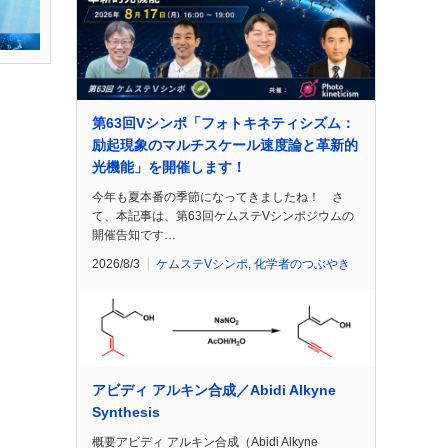
第63回Vシンポ「フォトキネティシズム：
励起現象のマルチスケール速度論と革新的
光機能」を開催します！
今年も夏本番の季節になってきましたね！ さ
て、本記事は、第63回ケムステVシンポジウムの
開催告知です…
2026/8/3
ケムステVシンポ
,
化学者のつぶやき
アビディ アルキン合成／Abidi Alkyne
Synthesis
概要アビディ アルキン合成（Abidi Alkyne