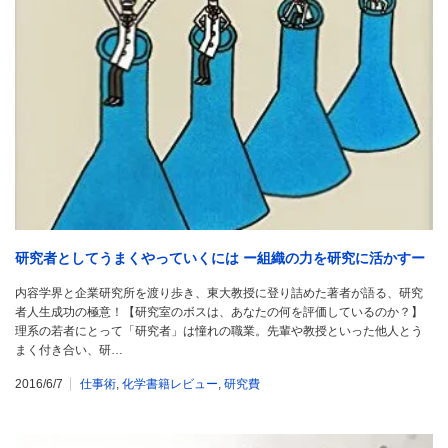
研究者としてうまくやっていくには ー組織の力を研究に活かすー
内容学界と企業研究所を渡り歩き、東大教授に登り詰めた著者が語る、研究
者人生成功の極意！【研究室のボスは、あなたの何を評価しているのか？】
理系の若者にとって「研究者」は憧れの職業。先輩や教授といった他人とう
まく付き合い、研…
2016/6/7
仕事術
,
化学書籍レビュー
,
研究費