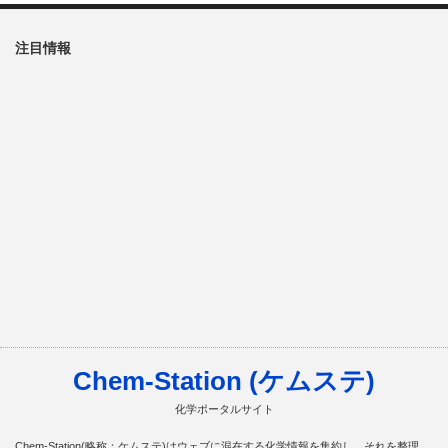
注目情報
Chem-Station (ケムステ)
化学ポータルサイト
Chem-Station(略称：ケムステ)はウェブに混在する化学情報を集約し、それを整理、