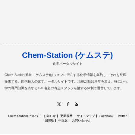
Chem-Station (ケムステ)
化学ポータルサイト
Chem-Station(略称：ケムステ)はウェブに混在する化学情報を集約し、それを整理、
提供する、国内最大の化学ポータルサイトです。現在活動20周年を迎え、幅広い化
学の専門知識を有する120 名超の有志スタッフを擁する体制で運営しています。
RSS
X
Facebook
Chem-Stationについて
お知らせ
更新履歴
サイトマップ
Facebook
Twitter
国際版
中国版
お問い合わせ