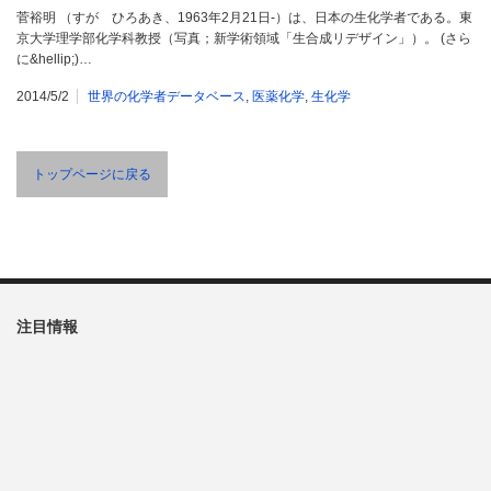
菅裕明 （すが ひろあき、1963年2月21日-）は、日本の生化学者である。東
京大学理学部化学科教授（写真；新学術領域「生合成リデザイン」）。 (さら
に&hellip;)…
2014/5/2
世界の化学者データベース
,
医薬化学
,
生化学
トップページに戻る
注目情報