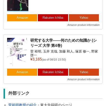
Amazon
Rakuten Ichiba
Yahoo
Amazon product information
研究する大学――何のための知識か (シ
リーズ 大学 第4巻)
菅 裕明, 玉井 克哉, 加藤 和人, 塚原 修一, 野家
啓一
¥3,165
(as of 08/10 15:50)
Amazon
Rakuten Ichiba
Yahoo
Amazon product information
外部リンク
菅裕明教授の紹介
・東大先端研のページ