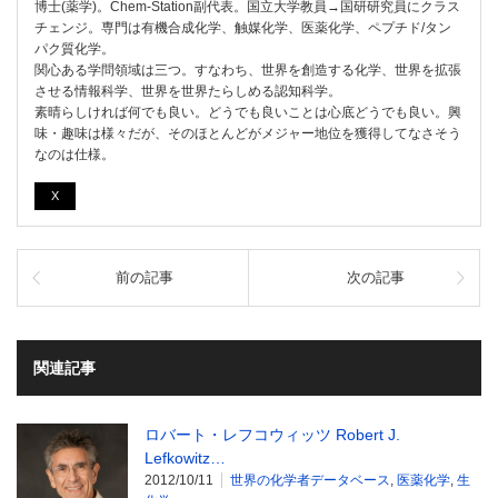
博士(薬学)。Chem-Station副代表。国立大学教員→国研研究員にクラス
チェンジ。専門は有機合成化学、触媒化学、医薬化学、ペプチド/タン
パク質化学。
関心ある学問領域は三つ。すなわち、世界を創造する化学、世界を拡張
させる情報科学、世界を世界たらしめる認知科学。
素晴らしければ何でも良い。どうでも良いことは心底どうでも良い。興
味・趣味は様々だが、そのほとんどがメジャー地位を獲得してなさそう
なのは仕様。
X
前の記事
次の記事
関連記事
ロバート・レフコウィッツ Robert J.
Lefkowitz…
2012/10/11
世界の化学者データベース
,
医薬化学
,
生