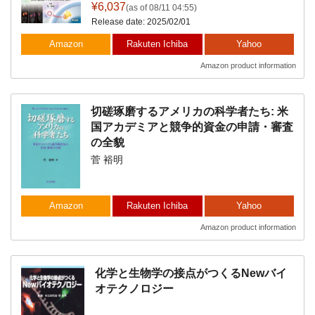
¥6,037
(as of 08/11 04:55)
Release date: 2025/02/01
Amazon
Rakuten Ichiba
Yahoo
Amazon product information
切磋琢磨するアメリカの科学者たち: 米
国アカデミアと競争的資金の申請・審査
の全貌
菅 裕明
Amazon
Rakuten Ichiba
Yahoo
Amazon product information
化学と生物学の接点がつくるNewバイ
オテクノロジー