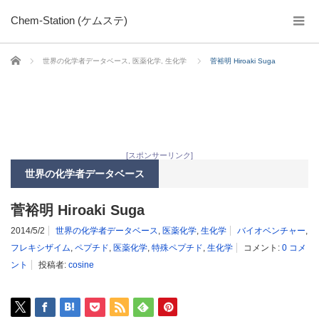
Chem-Station (ケムステ)
ホーム
世界の化学者データベース
,
医薬化学
,
生化学
菅裕明 Hiroaki Suga
[スポンサーリンク]
世界の化学者データベース
菅裕明 Hiroaki Suga
2014/5/2
世界の化学者データベース
,
医薬化学
,
生化学
バイオベンチャー
,
フレキシザイム
,
ペプチド
,
医薬化学
,
特殊ペプチド
,
生化学
コメント:
0 コメ
ント
投稿者:
cosine