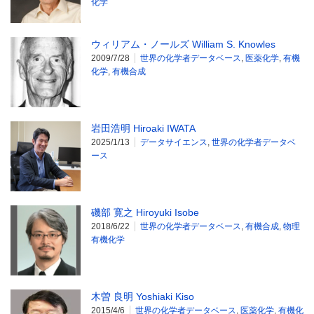
化学
ウィリアム・ノールズ William S. Knowles
2009/7/28
世界の化学者データベース
,
医薬化学
,
有機
化学
,
有機合成
岩田浩明 Hiroaki IWATA
2025/1/13
データサイエンス
,
世界の化学者データベ
ース
磯部 寛之 Hiroyuki Isobe
2018/6/22
世界の化学者データベース
,
有機合成
,
物理
有機化学
木曽 良明 Yoshiaki Kiso
2015/4/6
世界の化学者データベース
,
医薬化学
,
有機化