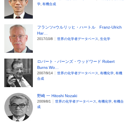
学
,
有機合成
フランツ=ウルリッヒ・ハートル Franz-Ulrich
Har…
2017/10/8
世界の化学者データベース
,
生化学
ロバート・バーンズ・ウッドワード Robert
Burns Wo…
2007/9/14
世界の化学者データベース
,
有機化学
,
有機
合成
野崎 一 Hitoshi Nozaki
2009/8/1
世界の化学者データベース
,
有機化学
,
有機合
成