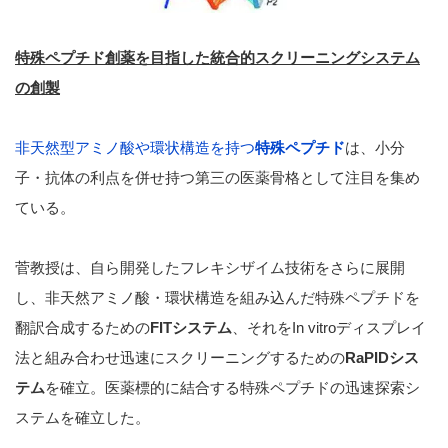
特殊ペプチド創薬を目指した統合的スクリーニングシステム
の創製
非天然型アミノ酸や環状構造を持つ
特殊ペプチド
は、小分
子・抗体の利点を併せ持つ第三の医薬骨格として注目を集め
ている。
菅教授は、自ら開発したフレキシザイム技術をさらに展開
し、非天然アミノ酸・環状構造を組み込んだ特殊ペプチドを
翻訳合成するための
FITシステム
、それをIn vitroディスプレイ
法と組み合わせ迅速にスクリーニングするための
RaPIDシス
テム
を確立。医薬標的に結合する特殊ペプチドの迅速探索シ
ステムを確立した。