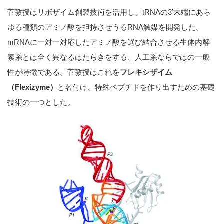
菅教授はリボザイム創製技術を活用し、tRNAの3’末端にあら
ゆる種類のアミノ酸を担持させうるRNA触媒を開発した。
mRNAに一対一対応したアミノ酸を選び結合させる生体内酵
素系とは全く異なるはたらきをする、人工系ならではの一般
性が特徴である。菅教授はこれを
フレキシザイム
（Flexizyme）
と名付け、特殊ペプチドを作り出すための基礎
技術の一つとした。