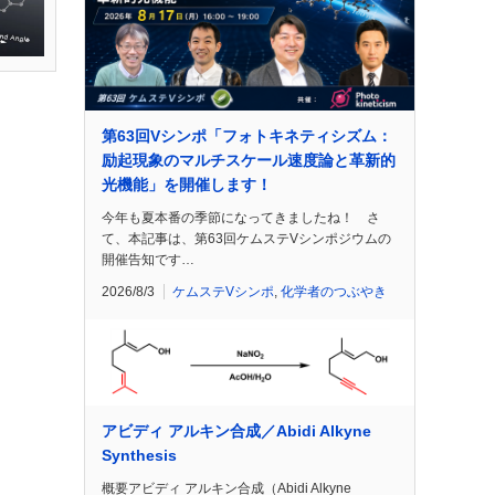
第63回Vシンポ「フォトキネティシズム：
励起現象のマルチスケール速度論と革新的
光機能」を開催します！
今年も夏本番の季節になってきましたね！ さ
て、本記事は、第63回ケムステVシンポジウムの
開催告知です…
2026/8/3
ケムステVシンポ
,
化学者のつぶやき
アビディ アルキン合成／Abidi Alkyne
Synthesis
概要アビディ アルキン合成（Abidi Alkyne