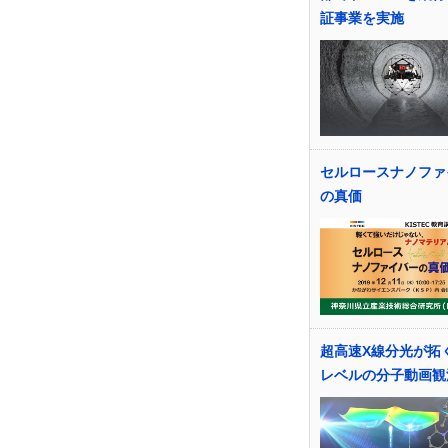
証事業を実施
セルロースナノファ
の真価
超高速X線分光が拓
レベルの分子動画観