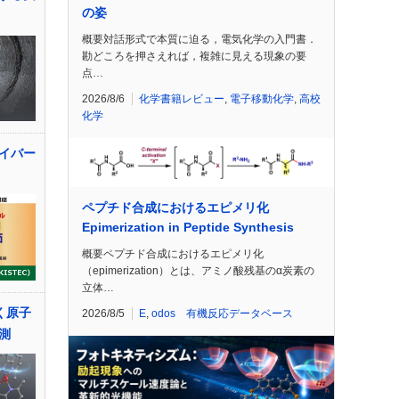
の姿
概要対話形式で本質に迫る，電気化学の入門書．
勘どころを押さえれば，複雑に見える現象の要
点…
2026/8/6
化学書籍レビュー
,
電子移動化学
,
高校
化学
イバー
ペプチド合成におけるエピメリ化
Epimerization in Peptide Synthesis
概要ペプチド合成におけるエピメリ化
（epimerization）とは、アミノ酸残基のα炭素の
立体…
く原子
2026/8/5
E
,
odos 有機反応データベース
測