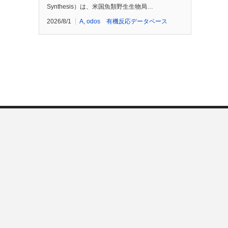
Synthesis）は、米国魚類野生生物局…
2026/8/1
A
,
odos 有機反応データベース