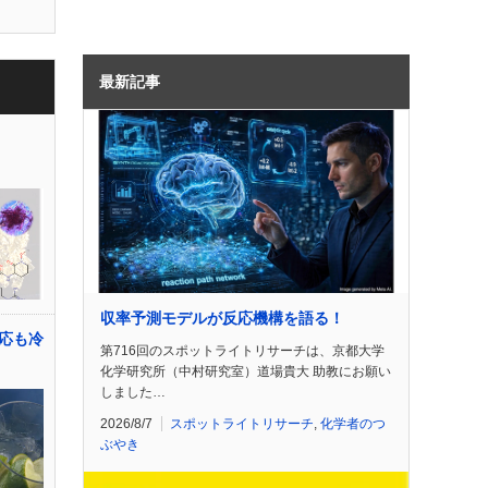
最新記事
収率予測モデルが反応機構を語る！
応も冷
第716回のスポットライトリサーチは、京都大学
化学研究所（中村研究室）道場貴大 助教にお願い
しました…
2026/8/7
スポットライトリサーチ
,
化学者のつ
ぶやき