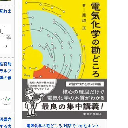
切れま
性官能
ラルブ
媒の創
設備内
電気化学の勘どころ 対話でつかむホント
する実