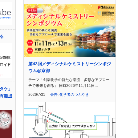
る
第43回メディシナルケミストリーシンポジ
ウム@京都
テーマ「創薬化学の新たな潮流 多彩なアプロー
チで未来を創る」 日時2026年11月11日…
タケ」
2026/7/31
会告
,
化学者のつぶやき
有毒成