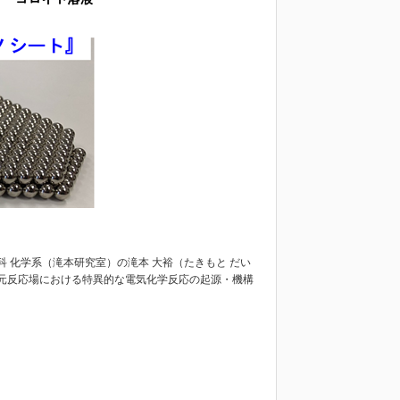
科 化学系（滝本研究室）の滝本 大裕（たきもと だい
元反応場における特異的な電気化学反応の起源・機構