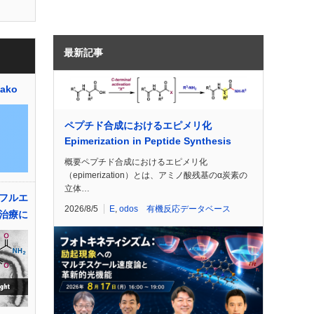
最新記事
ako
ペプチド合成におけるエピメリ化
Epimerization in Peptide Synthesis
概要ペプチド合成におけるエピメリ化
（epimerization）とは、アミノ酸残基のα炭素の
立体…
フルエ
2026/8/5
E
,
odos 有機反応データベース
治療に