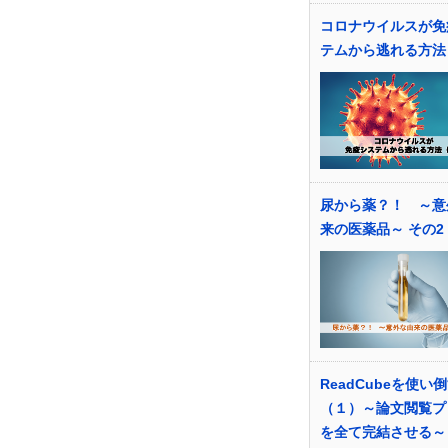
コロナウイルスが免
テムから逃れる方法
尿から薬？！ ～意
来の医薬品～ その2
ReadCubeを使い
（１）～論文閲覧プ
を全て完結させる～