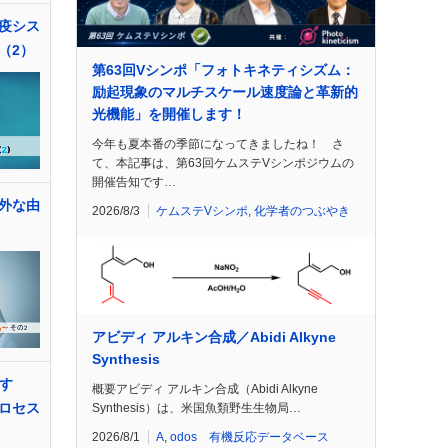
疫シス
（2）
第63回Vシンポ「フォトキネティシズム：
励起現象のマルチスケール速度論と革新的
光機能」を開催します！
今年も夏本番の季節になってきましたね！ さ
て、本記事は、第63回ケムステVシンポジウムの
開催告知です…
外な由
2026/8/3
ケムステVシンポ
,
化学者のつぶやき
アビディ アルキン合成／Abidi Alkyne
Synthesis
倒す
概要アビディ アルキン合成（Abidi Alkyne
ロセス
Synthesis）は、米国魚類野生生物局…
2026/8/1
A
,
odos 有機反応データベース