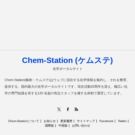
Chem-Station (ケムステ)
化学ポータルサイト
Chem-Station(略称：ケムステ)はウェブに混在する化学情報を集約し、それを整理、
提供する、国内最大の化学ポータルサイトです。現在活動20周年を迎え、幅広い化
学の専門知識を有する120 名超の有志スタッフを擁する体制で運営しています。
RSS
X
Facebook
Chem-Stationについて
お知らせ
更新履歴
サイトマップ
Facebook
Twitter
国際版
中国版
お問い合わせ