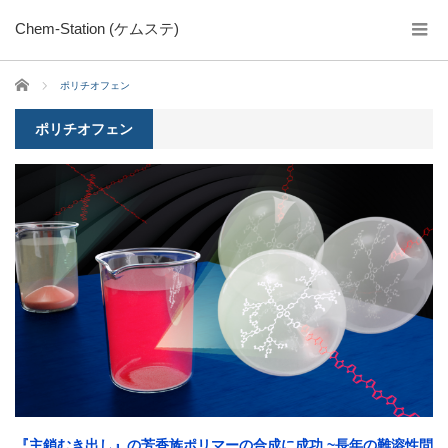
Chem-Station (ケムステ)
ホーム
ポリチオフェン
ポリチオフェン
『主鎖むき出し』の芳香族ポリマーの合成に成功 ~長年の難溶性問