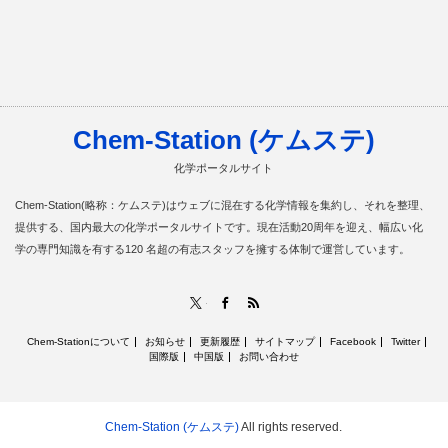
Chem-Station (ケムステ)
化学ポータルサイト
Chem-Station(略称：ケムステ)はウェブに混在する化学情報を集約し、それを整理、
提供する、国内最大の化学ポータルサイトです。現在活動20周年を迎え、幅広い化
学の専門知識を有する120 名超の有志スタッフを擁する体制で運営しています。
RSS
X
Facebook
Chem-Stationについて
お知らせ
更新履歴
サイトマップ
Facebook
Twitter
国際版
中国版
お問い合わせ
Chem-Station (ケムステ)
All rights reserved.