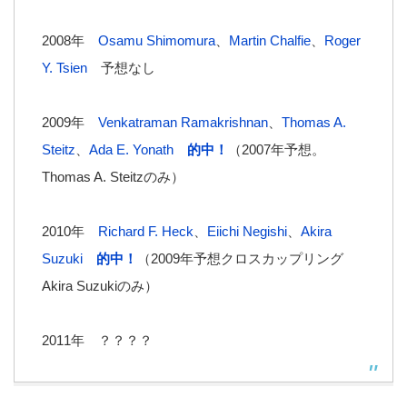
2008年
Osamu Shimomura
、
Martin Chalfie
、
Roger
Y. Tsien
予想なし
2009年
Venkatraman Ramakrishnan
、
Thomas A.
Steitz
、
Ada E. Yonath
的中！
（2007年予想。
Thomas A. Steitzのみ）
2010年
Richard F. Heck
、
Eiichi Negishi
、
Akira
Suzuki
的中！
（2009年予想クロスカップリング
Akira Suzukiのみ）
2011年 ？？？？