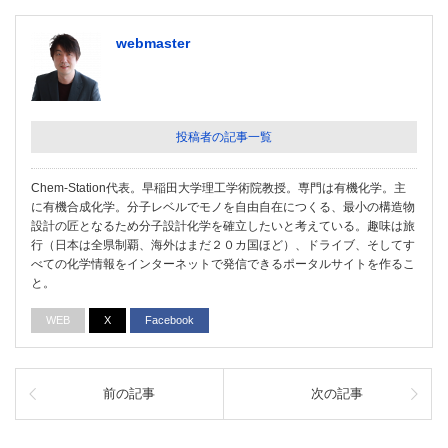
webmaster
投稿者の記事一覧
Chem-Station代表。早稲田大学理工学術院教授。専門は有機化学。主
に有機合成化学。分子レベルでモノを自由自在につくる、最小の構造物
設計の匠となるため分子設計化学を確立したいと考えている。趣味は旅
行（日本は全県制覇、海外はまだ２０カ国ほど）、ドライブ、そしてす
べての化学情報をインターネットで発信できるポータルサイトを作るこ
と。
WEB
X
Facebook
前の記事
次の記事