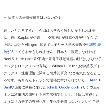
日本人の受賞候補者はいないの？
難しいところですが、今回はおそらく難しいかもしれませ
ん。仮にKarplusが受賞し、授賞理由が計算化学寄りならば、
上記に挙げたAllingerに加えてエモリー大学名誉教授の
諸熊 奎
治
が入ってくるかもしれません。日本人に限定しなければ、
Noel S. Hush (均一系/不均一系電子移動過程の研究および分子
エレクトロニクスへの寄与) 、William H. Miller (化学反応ダイ
ナミクス・速度理論に関する萌芽的研究)なども気になるとこ
ろです。もちろんトムソンで候補に挙げられていた、
Allen J.
Bard
や過去に候補に挙げた
John B. Goodenough
（リチウムイ
オン二次電池の開発）も有力候補でしょう。今回は前述した
ように「ガチでの有機化学・生化学分野はない」という予測