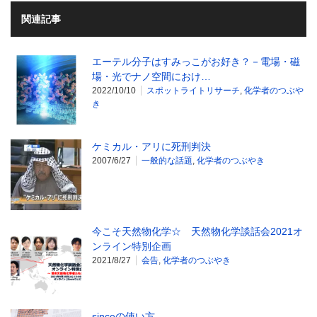
関連記事
エーテル分子はすみっこがお好き？－電場・磁
場・光でナノ空間におけ…
2022/10/10
スポットライトリサーチ
,
化学者のつぶや
き
ケミカル・アリに死刑判決
2007/6/27
一般的な話題
,
化学者のつぶやき
今こそ天然物化学☆ 天然物化学談話会2021オ
ンライン特別企画
2021/8/27
会告
,
化学者のつぶやき
sinceの使い方