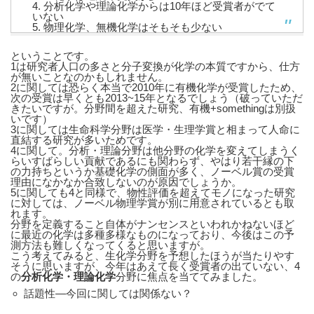
4. 分析化学や理論化学からは10年ほど受賞者がでて
いない
5. 物理化学、無機化学はそもそも少ない
ということです。
1は研究者人口の多さと分子変換が化学の本質ですから、仕方
が無いことなのかもしれません。
2に関しては恐らく本当で2010年に有機化学が受賞したため、
次の受賞は早くとも2013~15年となるでしょう（破っていただ
きたいですが。分野間を超えた研究、有機+somethingは別扱
いです）
3に関しては生命科学分野は医学・生理学賞と相まって人命に
直結する研究が多いためです。
4に関して。分析・理論分野は他分野の化学を変えてしまうく
らいすばらしい貢献であるにも関わらず、やはり若干縁の下
の力持ちというか基礎化学の側面が多く、ノーベル賞の受賞
理由になかなか合致しないのが原因でしょうか。
5に関しても4と同様で、物性評価を超えてモノになった研究
に対しては、ノーベル物理学賞が別に用意されているとも取
れます。
分野を定義すること自体がナンセンスといわれかねないほど
に最近の化学は多種多様なものになっており、今後はこの予
測方法も難しくなってくると思いますが。
こう考えてみると、生化学分野を予想したほうが当たりやす
そうに思いますが、今年はあえて長く受賞者の出ていない、4
の
分析化学・理論化学
分野に焦点を当ててみました。
話題性―今回に関しては関係ない？