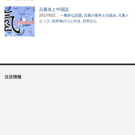
元素名と中国語
2017/3/21
一般的な話題
,
元素の基本と仕組み
,
元素ト
ピック
,
化学者のつぶやき
,
日常から
注目情報