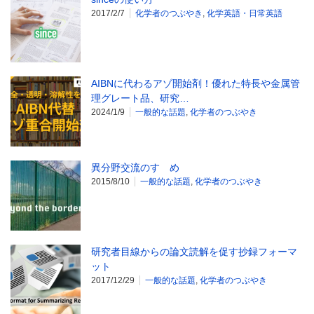
2017/2/7
化学者のつぶやき
,
化学英語・日常英語
AIBNに代わるアゾ開始剤！優れた特長や金属管
理グレート品、研究…
2024/1/9
一般的な話題
,
化学者のつぶやき
異分野交流のすゝめ
2015/8/10
一般的な話題
,
化学者のつぶやき
研究者目線からの論文読解を促す抄録フォーマ
ット
2017/12/29
一般的な話題
,
化学者のつぶやき