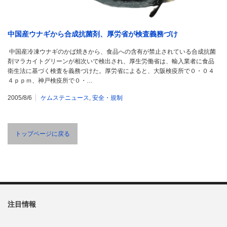
中国産ウナギから合成抗菌剤、厚労省が検査義務づけ
中国産冷凍ウナギのかば焼きから、食品への含有が禁止されている合成抗菌
剤マラカイトグリーンが相次いで検出され、厚生労働省は、輸入業者に食品
衛生法に基づく検査を義務づけた。厚労省によると、大阪検疫所で０・０４
４ｐｐｍ、神戸検疫所で０・…
2005/8/6
ケムステニュース
,
安全・規制
トップページに戻る
注目情報