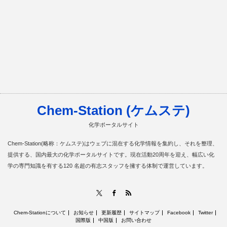
Chem-Station (ケムステ)
化学ポータルサイト
Chem-Station(略称：ケムステ)はウェブに混在する化学情報を集約し、それを整理、
提供する、国内最大の化学ポータルサイトです。現在活動20周年を迎え、幅広い化
学の専門知識を有する120 名超の有志スタッフを擁する体制で運営しています。
RSS
X
Facebook
Chem-Stationについて
お知らせ
更新履歴
サイトマップ
Facebook
Twitter
国際版
中国版
お問い合わせ