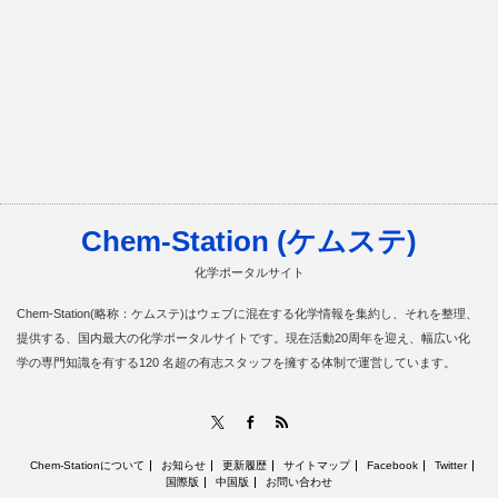
Chem-Station (ケムステ)
化学ポータルサイト
Chem-Station(略称：ケムステ)はウェブに混在する化学情報を集約し、それを整理、
提供する、国内最大の化学ポータルサイトです。現在活動20周年を迎え、幅広い化
学の専門知識を有する120 名超の有志スタッフを擁する体制で運営しています。
RSS
X
Facebook
Chem-Stationについて
お知らせ
更新履歴
サイトマップ
Facebook
Twitter
国際版
中国版
お問い合わせ