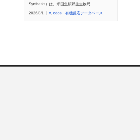
Synthesis）は、米国魚類野生生物局…
2026/8/1
A
,
odos 有機反応データベース