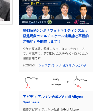
第63回Vシンポ「フォトキネティシズム：
励起現象のマルチスケール速度論と革新的
光機能」を開催します！
今年も夏本番の季節になってきましたね！ さ
て、本記事は、第63回ケムステVシンポジウムの
開催告知です…
2026/8/3
ケムステVシンポ
,
化学者のつぶやき
アビディ アルキン合成／Abidi Alkyne
Synthesis
概要アビディ アルキン合成（Abidi Alkyne