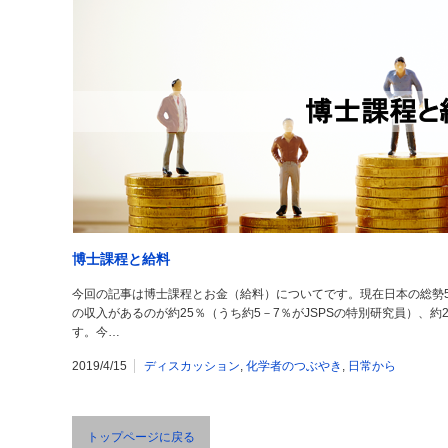
博士課程と給料
今回の記事は博士課程とお金（給料）についてです。現在日本の総勢51
の収入があるのが約25％（うち約5－7％がJSPSの特別研究員）、約
す。今…
2019/4/15
ディスカッション
,
化学者のつぶやき
,
日常から
トップページに戻る