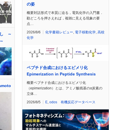
の姿
概要対話形式で本質に迫る，電気化学の入門書．
勘どころを押さえれば，複雑に見える現象の要
点…
2026/8/6
化学書籍レビュー
,
電子移動化学
,
高校
し ～
化学
～
ペプチド合成におけるエピメリ化
Epimerization in Peptide Synthesis
概要ペプチド合成におけるエピメリ化
amoto
（epimerization）とは、アミノ酸残基のα炭素の
立体…
2026/8/5
E
,
odos 有機反応データベース