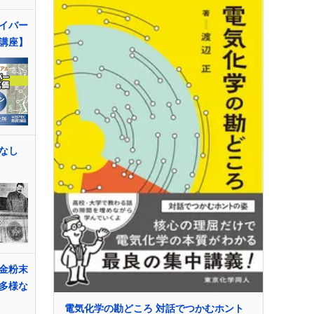
イバー
講座】
なし
金粉末
多様な
電気化学の勘どころ 対話でつかむホント