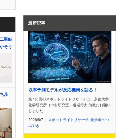
最新記事
二重結
かそう
収率予測モデルが反応機構を語る！
持ち歩
第716回のスポットライトリサーチは、京都大学
化学研究所（中村研究室）道場貴大 助教にお願い
しました…
2026/8/7
スポットライトリサーチ
,
化学者のつ
ぶやき