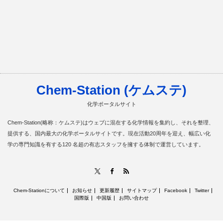
Chem-Station (ケムステ)
化学ポータルサイト
Chem-Station(略称：ケムステ)はウェブに混在する化学情報を集約し、それを整理、
提供する、国内最大の化学ポータルサイトです。現在活動20周年を迎え、幅広い化
学の専門知識を有する120 名超の有志スタッフを擁する体制で運営しています。
RSS
X
Facebook
Chem-Stationについて
お知らせ
更新履歴
サイトマップ
Facebook
Twitter
国際版
中国版
お問い合わせ