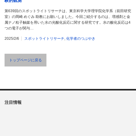
験的観測
第639回のスポットライトリサーチは、東京科学大学理学院化学系（前田研究
室）の岡崎 めぐみ 助教にお願いしました。今回ご紹介するのは、増感剤と金
属ナノ粒子触媒を用いた水の光酸化反応に関する研究です。水の酸化反応は4
つの電子が関与…
2025/2/6
スポットライトリサーチ
,
化学者のつぶやき
トップページに戻る
注目情報