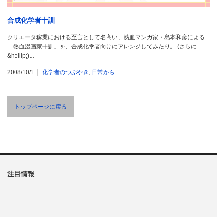
合成化学者十訓
クリエータ稼業における至言として名高い、熱血マンガ家・島本和彦による
「熱血漫画家十訓」を、合成化学者向けにアレンジしてみたり。 (さらに
&hellip;)…
2008/10/1
化学者のつぶやき
,
日常から
トップページに戻る
注目情報