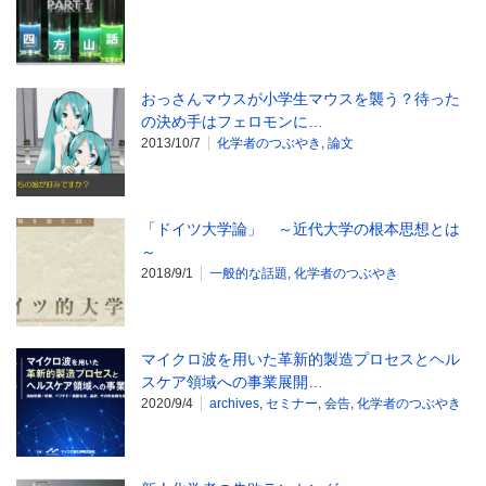
おっさんマウスが小学生マウスを襲う？待った
の決め手はフェロモンに…
2013/10/7
化学者のつぶやき
,
論文
「ドイツ大学論」 ～近代大学の根本思想とは
～
2018/9/1
一般的な話題
,
化学者のつぶやき
マイクロ波を用いた革新的製造プロセスとヘル
スケア領域への事業展開…
2020/9/4
archives
,
セミナー
,
会告
,
化学者のつぶやき