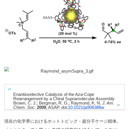
Enantioselective Catalysis of the Aza-Cope
Rearrangement by a Chiral Supramolecular Assembly
Brown, C. J.; Bergman, R. G.; Raymond, K. N.
J. Am.
Chem. Soc.
2009
, ASAP. doi:
10.1021/ja906386w
現在の化学界におけるホットトピック・超分子ケージ錯体。