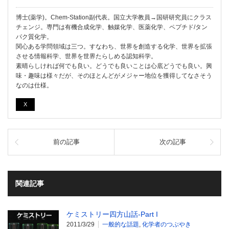
博士(薬学)。Chem-Station副代表。国立大学教員→国研研究員にクラス
チェンジ。専門は有機合成化学、触媒化学、医薬化学、ペプチド/タン
パク質化学。
関心ある学問領域は三つ。すなわち、世界を創造する化学、世界を拡張
させる情報科学、世界を世界たらしめる認知科学。
素晴らしければ何でも良い。どうでも良いことは心底どうでも良い。興
味・趣味は様々だが、そのほとんどがメジャー地位を獲得してなさそう
なのは仕様。
X
前の記事
次の記事
関連記事
ケミストリー四方山話-Part I
2011/3/29
一般的な話題
,
化学者のつぶやき