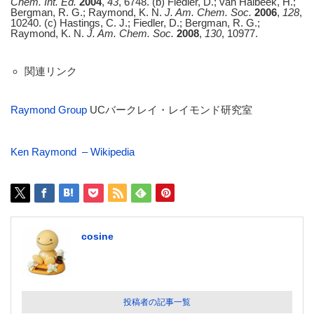
Chem. Int. Ed.
2004
,
43
, 6748. (b) Fiedler, D.; van Halbeek, H.;
Bergman, R. G.; Raymond, K. N.
J. Am. Chem. Soc.
2006
,
128
,
10240. (c) Hastings, C. J.; Fiedler, D.; Bergman, R. G.;
Raymond, K. N.
J. Am. Chem. Soc.
2008
,
130
, 10977.
関連リンク
Raymond Group
UCバークレイ・レイモンド研究室
Ken Raymond – Wikipedia
cosine
投稿者の記事一覧