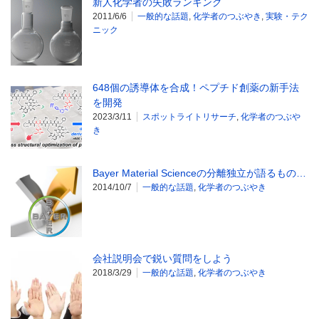
新人化学者の失敗ランキング
2011/6/6
一般的な話題
,
化学者のつぶやき
,
実験・テク
ニック
648個の誘導体を合成！ペプチド創薬の新手法
を開発
2023/3/11
スポットライトリサーチ
,
化学者のつぶや
き
Bayer Material Scienceの分離独立が語るもの…
2014/10/7
一般的な話題
,
化学者のつぶやき
会社説明会で鋭い質問をしよう
2018/3/29
一般的な話題
,
化学者のつぶやき