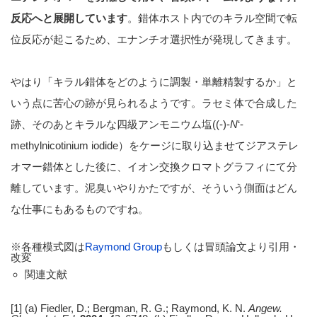
反応へと展開しています
。錯体ホスト内でのキラル空間で転
位反応が起こるため、エナンチオ選択性が発現してきます。
やはり「キラル錯体をどのように調製・単離精製するか」と
いう点に苦心の跡が見られるようです。ラセミ体で合成した
跡、そのあとキラルな四級アンモニウム塩((-)-
N
‘-
methylnicotinium iodide）をケージに取り込ませてジアステレ
オマー錯体とした後に、イオン交換クロマトグラフィにて分
離しています。泥臭いやりかたですが、そういう側面はどん
な仕事にもあるものですね。
※各種模式図は
Raymond Group
もしくは冒頭論文より引用・
改変
関連文献
[1] (a) Fiedler, D.; Bergman, R. G.; Raymond, K. N.
Angew.