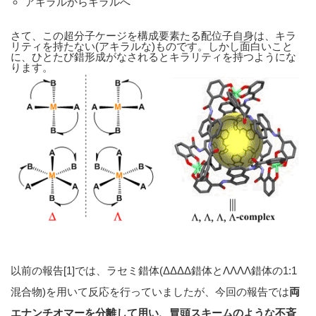
アキラルからキラルへ
さて、この超分子ケージを構成要素たる配位子自身は、キラ
リティを持たない(アキラルな)ものです。しかし面白いこと
に、ひとたび錯形成がなされるとキラリティを持つようにな
ります。
以前の報告[1]では、ラセミ錯体(ΔΔΔΔ錯体とΛΛΛΛ錯体の1:1
混合物)を用いて反応を行っていましたが、今回の報告では
両
エナンチオマーを分離して用い、冒頭スキームのような不斉