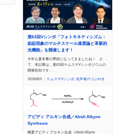
第63回Vシンポ「フォトキネティシズム：
励起現象のマルチスケール速度論と革新的
光機能」を開催します！
今年も夏本番の季節になってきましたね！ さ
て、本記事は、第63回ケムステVシンポジウムの
開催告知です…
2026/8/3
ケムステVシンポ
,
化学者のつぶやき
アビディ アルキン合成／Abidi Alkyne
Synthesis
概要アビディ アルキン合成（Abidi Alkyne