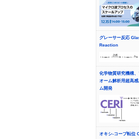
グレーサー反応 Glas
Reaction
化学物質研究機構、
オーム解析用超高感
ム開発
オキシ-コープ転位 O