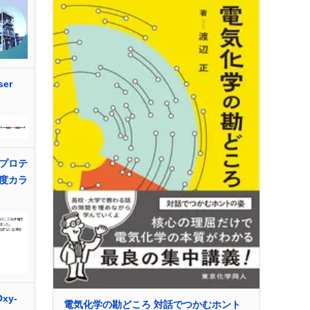
er
プロテ
度カラ
xy-
電気化学の勘どころ 対話でつかむホント