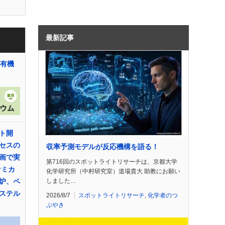
最新記事
う有機
ト開
セスの
収率予測モデルが反応機構を語る！
画で実
第716回のスポットライトリサーチは、京都大学
ケミカ
化学研究所（中村研究室）道場貴大 助教にお願い
しました…
炉、ペ
ステル
2026/8/7
スポットライトリサーチ
,
化学者のつ
ぶやき