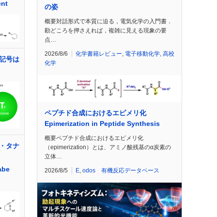
nt
の姿
概要対話形式で本質に迫る，電気化学の入門書．
勘どころを押さえれば，複雑に見える現象の要
点…
2026/8/6
化学書籍レビュー
,
電子移動化学
,
高校
記号は
化学
ペプチド合成におけるエピメリ化
Epimerization in Peptide Synthesis
概要ペプチド合成におけるエピメリ化
・タナ
（epimerization）とは、アミノ酸残基のα炭素の
立体…
abe
2026/8/5
E
,
odos 有機反応データベース