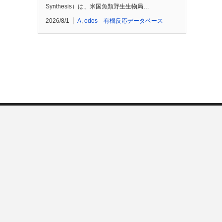
Synthesis）は、米国魚類野生生物局…
2026/8/1
A
,
odos 有機反応データベース