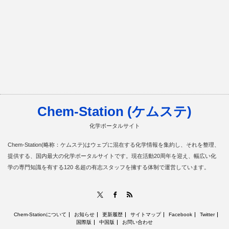
Chem-Station (ケムステ)
化学ポータルサイト
Chem-Station(略称：ケムステ)はウェブに混在する化学情報を集約し、それを整理、
提供する、国内最大の化学ポータルサイトです。現在活動20周年を迎え、幅広い化
学の専門知識を有する120 名超の有志スタッフを擁する体制で運営しています。
RSS
X
Facebook
Chem-Stationについて
お知らせ
更新履歴
サイトマップ
Facebook
Twitter
国際版
中国版
お問い合わせ