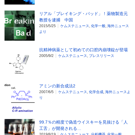
リアル「ブレイキング・バッド」！薬物製造元
教授を逮捕 中国
2015/5/25
ケムステニュース
,
化学一般
,
海外ニュース
より
抗精神病薬として初めての口腔内崩壊錠が登場
2005/9/2
ケムステニュース
,
プレスリリース
アミンの新合成法2
2007/6/5
ケムステニュース
,
化学合成
,
海外ニュースよ
り
99.7％の精度で偽造ウイスキーを見抜ける「人
工舌」が開発される…
2019/8/19
ケムステニュース
,
分析機器
,
化学一般