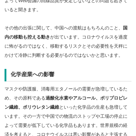
よってWeb会議の回線品質が安定しないなどの問題も起きて
いると聞きます。
その他の出張に関して、中国への渡航はもちろんのこと、
国
内の移動も控える動き
が出ています。コロナウイルスを過度
に怖がるのではなく、移動するリスクとその必要性を天秤に
かけて冷静に判断する必要がるのではないかと思います。
化学産業への影響
マスクや防護服、消毒用エタノールの需要が急増しているた
め、その原料である
過酸化水素やアルコール、ポリプロピレ
ン繊維、ポリウレタン繊維
といった化学品の生産も急増して
います。その一方で中国での物流のストップや工場の停止に
よって需要が低下している化学品もあります。世界規模の経
済を考えると、コロナウイルスは悪い影響があると主張する