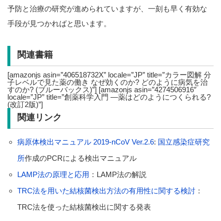
予防と治療の研究が進められていますが、一刻も早く有効な
手段が見つかればと思います。
関連書籍
[amazonjs asin=”406518732X” locale=”JP” title=”カラー図解 分
子レベルで見た薬の働き なぜ効くのか? どのように病気を治
すのか? (ブルーバックス)”] [amazonjs asin=”4274506916″
locale=”JP” title=”創薬科学入門 ―薬はどのようにつくられる?
(改訂2版)”]
関連リンク
病原体検出マニュアル 2019-nCoV Ver.2.6
:
国立感染症研究
所
作成のPCRによる検出マニュアル
LAMP法の原理と応用
：LAMP法の解説
TRC法を用いた結核菌検出方法の有用性に関する検討
：
TRC法を使った結核菌検出に関する発表