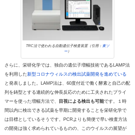
TRC法で使われる自動遺伝子検査装置（引用：
東ソ
ー
）
さらに、栄研化学では、独自の遺伝子増幅技術であるLAMP法
を利用した
新型コロナウィルスの検出試薬開発を進めている
と発表しました。LAMP法は、60度付近で働く酵素と自己の配
列を鋳型とする連続的な伸長反応のために工夫されたプライ
マーを使った増幅方法で、
目視による検出も可能
です。１時
間以内に検出できる試薬を早期に開発することを栄研化学で
は目標としているそうです。PCRよりも簡便で早い検査方法
の開発は強く求められているものの、このウイルスの展望が