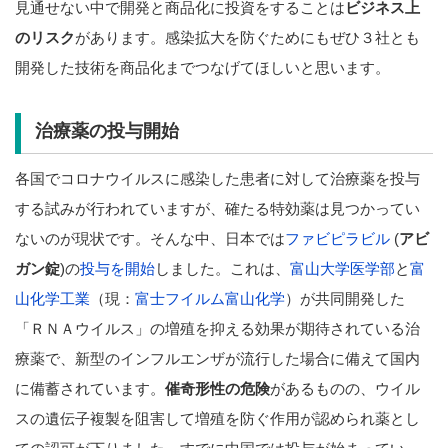
見通せない中で開発と商品化に投資をすることは
ビジネス上
のリスク
があります。感染拡大を防ぐためにもぜひ３社とも
開発した技術を商品化までつなげてほしいと思います。
治療薬の投与開始
各国でコロナウイルスに感染した患者に対して治療薬を投与
する試みが行われていますが、確たる特効薬は見つかってい
ないのが現状です。そんな中、日本では
ファビピラビル
(
アビ
ガン錠
)の
投与を開始
しました。これは、
富山大学
医学部
と
富
山化学工業
（現：
富士フイルム富山化学
）が共同開発した
「ＲＮＡウイルス」の増殖を抑える効果が期待されている治
療薬で、新型のインフルエンザが流行した場合に備えて国内
に備蓄されています。
催奇形性の危険
があるものの、ウイル
スの遺伝子複製を阻害して増殖を防ぐ作用が認められ薬とし