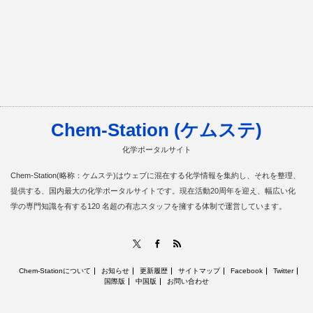
Chem-Station (ケムステ)
化学ポータルサイト
Chem-Station(略称：ケムステ)はウェブに混在する化学情報を集約し、それを整理、
提供する、国内最大の化学ポータルサイトです。現在活動20周年を迎え、幅広い化
学の専門知識を有する120 名超の有志スタッフを擁する体制で運営しています。
RSS
X
Facebook
Chem-Stationについて
お知らせ
更新履歴
サイトマップ
Facebook
Twitter
国際版
中国版
お問い合わせ