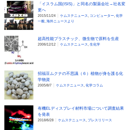
「イスラム国(ISIS)」と同名の製薬会社→社名変
更へ
2015/11/24
ケムステニュース
,
コンピューター
,
化学
一般
,
海外ニュースより
超高性能プラスチック、微生物で原料を生産
2006/12/12
ケムステニュース
,
生化学
招福豆ムクナの不思議（６）植物が身を護る化
学物資
2005/8/7
ケムステニュース
,
化学コラム
有機ELディスプレイ材料市場について調査結果
を発表
2018/6/28
ケムステニュース
,
プレスリリース