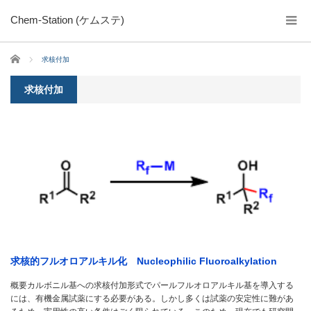
Chem-Station (ケムステ)
ホーム
求核付加
求核付加
求核的フルオロアルキル化 Nucleophilic Fluoroalkylation
概要カルボニル基への求核付加形式でパールフルオロアルキル基を導入する
には、有機金属試薬にする必要がある。しかし多くは試薬の安定性に難があ