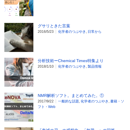
グサリときた言葉
2016/5/23
化学者のつぶやき
,
日常から
分析技術ーChemical Times特集より
2018/1/10
化学者のつぶやき
,
製品情報
NMR解析ソフト。まとめてみた。①
2017/9/22
一般的な話題
,
化学者のつぶやき
,
書籍・ソ
フト・Web