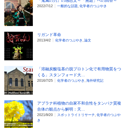
『鬼滅の刃』の感想文～「無題」への回答～
2022/7/12
一般的な話題
,
化学者のつぶやき
リガンド革命
2013/4/2
化学者のつぶやき
,
論文
「溶融炭酸塩基の脱プロトン化で有用物質をつ
くる」スタンフォード大…
2016/7/25
化学者のつぶやき
,
海外研究記
アブラナ科植物の自家不和合性をタンパク質複
合体の観点から解明：天…
2021/9/20
スポットライトリサーチ
,
化学者のつぶや
き