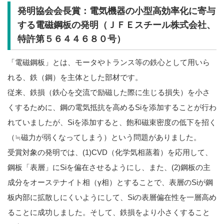
発明協会会長賞：電気機器の小型高効率化に寄与
する電磁鋼板の発明（ＪＦＥスチール株式会社、
特許第５６４４６８０号）
「電磁鋼板」とは、モータやトランス等の鉄心として用いら
れる、鉄（鋼）を主体とした部材です。
従来、鉄損（鉄心を交流で励磁した際に生じる損失）を小さ
くするために、鋼の電気抵抗を高めるSiを添加することが行わ
れていましたが、Siを添加すると、飽和磁束密度の低下を招く
（≒磁力が弱くなってしまう）という問題がありました。
受賞対象の発明では、(1)CVD（化学気相蒸着）を応用して、
鋼板「表層」にSiを偏在させるようにし、また、(2)鋼板の主
成分をオーステナイト相（γ相）とすることで、表層のSiが鋼
板内部に拡散しにくいようにして、Siの表層偏在性を一層高め
ることに成功しました。そして、鉄損をより小さくすること