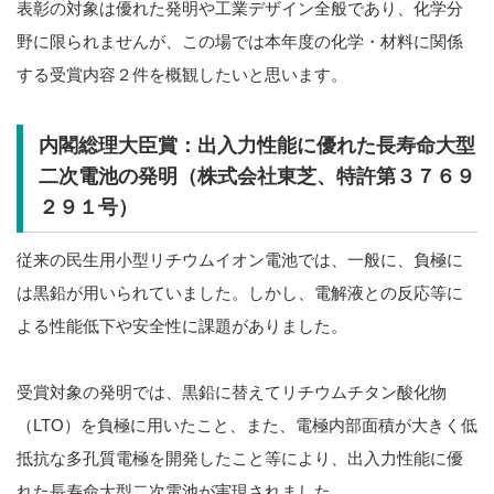
表彰の対象は優れた発明や工業デザイン全般であり、化学分
野に限られませんが、この場では本年度の化学・材料に関係
する受賞内容２件を概観したいと思います。
内閣総理大臣賞：出入力性能に優れた長寿命大型
二次電池の発明（株式会社東芝、特許第３７６９
２９１号）
従来の民生用小型リチウムイオン電池では、一般に、負極に
は黒鉛が用いられていました。しかし、電解液との反応等に
よる性能低下や安全性に課題がありました。
受賞対象の発明では、黒鉛に替えてリチウムチタン酸化物
（LTO）を負極に用いたこと、また、電極内部面積が大きく低
抵抗な多孔質電極を開発したこと等により、出入力性能に優
れた長寿命大型二次電池が実現されました。