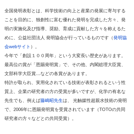
全国発明表彰とは、科学技術の向上と産業の発展に寄与する
ことを目的に、独創性に富む優れた発明を完成した方々、発
明の実施化及び指導、奨励、育成に貢献した方々を称えるた
めに、公益社団法人 発明協会が行っているものです（
発明協
会webサイト
）。
今年で「創設１００周年」という大変長い歴史があります。
最高位の賞が「恩賜発明賞」で、その他、内閣総理大臣賞、
文部科学大臣賞…などの各賞があります。
特許が取られ、実用化されている技術が表彰されるという性
質上、企業の研究者の方の受賞が多いですが、化学の有名な
先生でも、例えば
藤嶋昭先生
は、 光触媒性超親水技術の発明
で、2006年に恩賜発明賞を受賞されています（TOTOの共同
研究者の方々などとの共同受賞）。