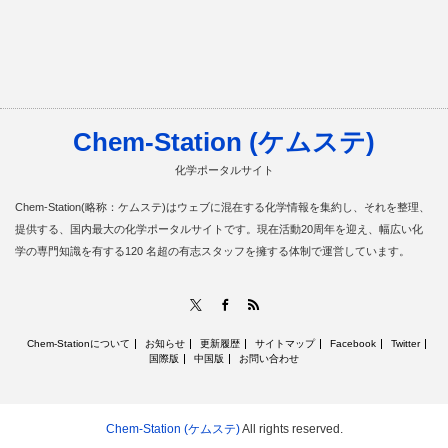
Chem-Station (ケムステ)
化学ポータルサイト
Chem-Station(略称：ケムステ)はウェブに混在する化学情報を集約し、それを整理、
提供する、国内最大の化学ポータルサイトです。現在活動20周年を迎え、幅広い化
学の専門知識を有する120 名超の有志スタッフを擁する体制で運営しています。
RSS
X
Facebook
Chem-Stationについて
お知らせ
更新履歴
サイトマップ
Facebook
Twitter
国際版
中国版
お問い合わせ
Chem-Station (ケムステ)
All rights reserved.