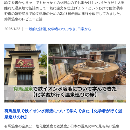
論文を書かなきゃ！でもせっかくの休暇なのでお出かけしたい! そうだ！人里
離れた温泉地で缶詰めして一気に論文を仕上げよう！というわけで佐賀県嬉
野市の嬉野温泉で論文執筆のための2泊3日缶詰め旅行を敢行してみました。
嬉野温泉のレビューと論…
2026/1/23
一般的な話題
,
化学者のつぶやき
,
日常から
有馬温泉で鉄イオン水溶液について学んできた【化学者が行く温
泉巡りの旅】
有馬温泉の金泉は、塩化物濃度と鉄濃度が日本の温泉の中で最も高い温泉