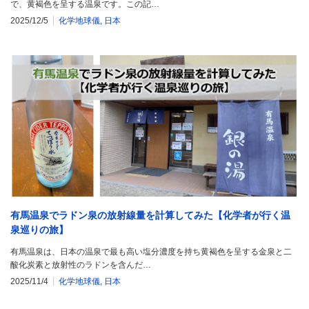
で、黄褐色を呈する温泉です。この記…
2025/12/5
化学地球儀
,
日本
有馬温泉でラドン泉の放射線量を計算してみた【化学者が行く温
泉巡りの旅】
有馬温泉は、日本の温泉で最も高い塩分濃度を持ち黄褐色を呈する金泉と二
酸化炭素と放射性のラドンを含んだ…
2025/11/4
化学地球儀
,
日本