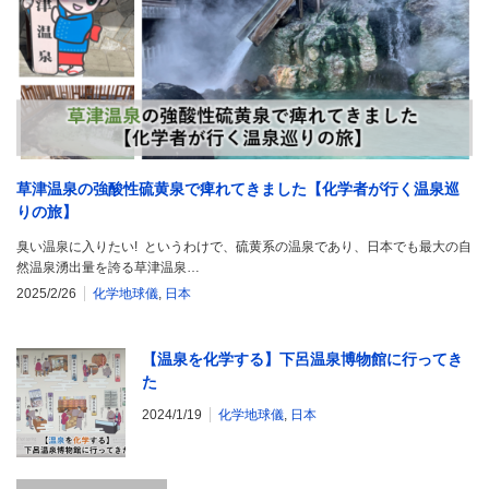
草津温泉の強酸性硫黄泉で痺れてきました【化学者が行く温泉巡
りの旅】
臭い温泉に入りたい! というわけで、硫黄系の温泉であり、日本でも最大の自
然温泉湧出量を誇る草津温泉…
2025/2/26
化学地球儀
,
日本
【温泉を化学する】下呂温泉博物館に行ってき
た
2024/1/19
化学地球儀
,
日本