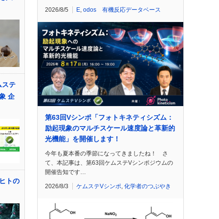
2026/8/5
E
,
odos 有機反応データベース
ムステ
象 企
第63回Vシンポ「フォトキネティシズム：
励起現象のマルチスケール速度論と革新的
光機能」を開催します！
今年も夏本番の季節になってきましたね！ さ
て、本記事は、第63回ケムステVシンポジウムの
開催告知です…
ヒトの
2026/8/3
ケムステVシンポ
,
化学者のつぶやき