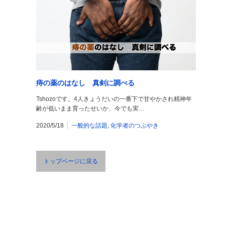
痔の薬のはなし 真剣に調べる
Tshozoです。4人きょうだいの一番下で甘やかされ精神年
齢が低いまま育ったせいか、今でも実…
2020/5/18
一般的な話題
,
化学者のつぶやき
トップページに戻る