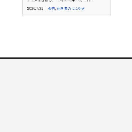
チで未来を創る」 日時2026年11月11日…
2026/7/31
会告
,
化学者のつぶやき