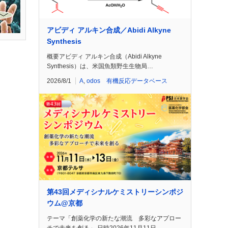
アビディ アルキン合成／Abidi Alkyne
Synthesis
概要アビディ アルキン合成（Abidi Alkyne
Synthesis）は、米国魚類野生生物局…
2026/8/1
A
,
odos 有機反応データベース
第43回メディシナルケミストリーシンポジ
ウム@京都
テーマ「創薬化学の新たな潮流 多彩なアプロー