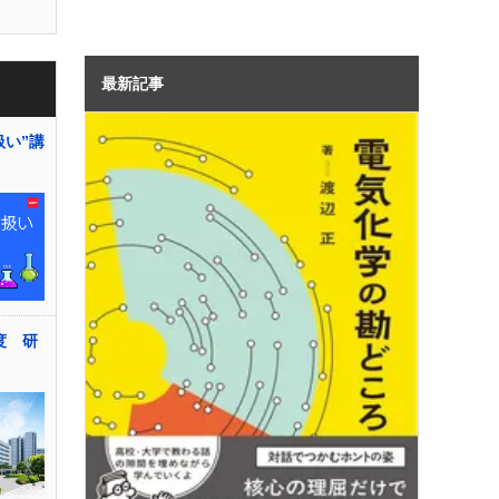
最新記事
扱い”講
度 研