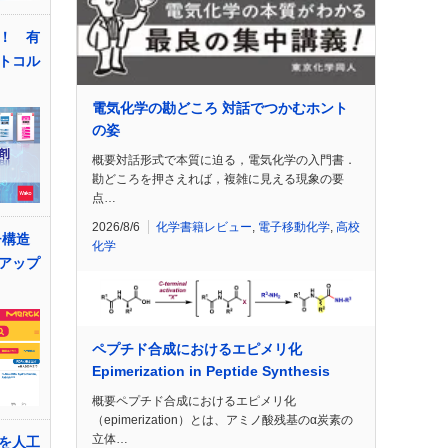
！ 有
トコル
電気化学の勘どころ 対話でつかむホント
の姿
概要対話形式で本質に迫る，電気化学の入門書．
勘どころを押さえれば，複雑に見える現象の要
点…
2026/8/6
化学書籍レビュー
,
電子移動化学
,
高校
チ構造
化学
アップ
ペプチド合成におけるエピメリ化
Epimerization in Peptide Synthesis
概要ペプチド合成におけるエピメリ化
（epimerization）とは、アミノ酸残基のα炭素の
立体…
を人工