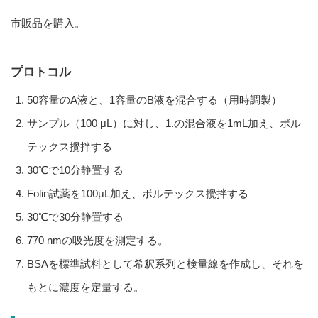
市販品を購入。
プロトコル
50容量のA液と、1容量のB液を混合する（用時調製）
サンプル（100 μL）に対し、1.の混合液を1mL加え、ボル
テックス攪拌する
30℃で10分静置する
Folin試薬を100μL加え、ボルテックス攪拌する
30℃で30分静置する
770 nmの吸光度を測定する。
BSAを標準試料として希釈系列と検量線を作成し、それを
もとに濃度を定量する。