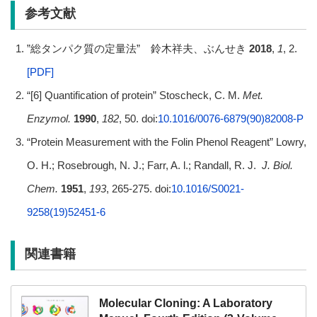
参考文献
”総タンパク質の定量法” 鈴木祥夫、ぶんせき
2018
,
1
, 2.
[PDF]
“[6] Quantification of protein” Stoscheck, C. M.
Met.
Enzymol.
1990
,
182
, 50. doi:
10.1016/0076-6879(90)82008-P
“Protein Measurement with the Folin Phenol Reagent” Lowry,
O. H.; Rosebrough, N. J.; Farr, A. l.; Randall, R. J.
J. Biol.
Chem.
1951
,
193
, 265-275. doi:
10.1016/S0021-
9258(19)52451-6
関連書籍
Molecular Cloning: A Laboratory