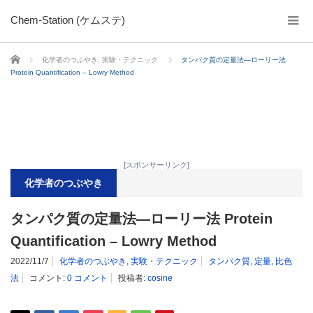
Chem-Station (ケムステ)
ホーム
化学者のつぶやき
,
実験・テクニック
タンパク質の定量法―ローリー法
Protein Quantification – Lowry Method
[スポンサーリンク]
化学者のつぶやき
タンパク質の定量法―ローリー法 Protein
Quantification – Lowry Method
2022/11/7
化学者のつぶやき
,
実験・テクニック
タンパク質
,
定量
,
比色
法
コメント:
0 コメント
投稿者:
cosine