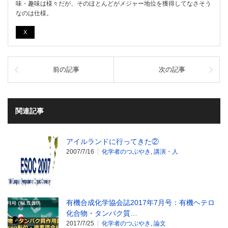
味・趣味は様々だが、そのほとんどがメジャー地位を獲得してなさそう
なのは仕様。
X
前の記事
次の記事
関連記事
アイルランドに行ってきた②
2007/7/16
化学者のつぶやき
,
講演・人
有機合成化学協会誌2017年7月号：有機ヘテロ
化合物・タンパク質…
2017/7/25
化学者のつぶやき
,
論文