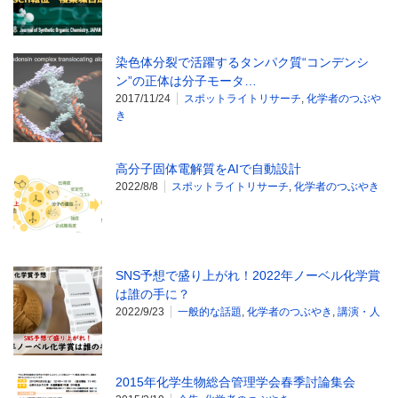
染色体分裂で活躍するタンパク質“コンデンシ
ン”の正体は分子モータ…
2017/11/24
スポットライトリサーチ
,
化学者のつぶや
き
高分子固体電解質をAIで自動設計
2022/8/8
スポットライトリサーチ
,
化学者のつぶやき
SNS予想で盛り上がれ！2022年ノーベル化学賞
は誰の手に？
2022/9/23
一般的な話題
,
化学者のつぶやき
,
講演・人
2015年化学生物総合管理学会春季討論集会