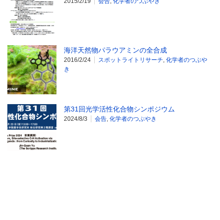
2015/2/19
会告
,
化学者のつぶやき
海洋天然物パラウアミンの全合成
2016/2/24
スポットライトリサーチ
,
化学者のつぶや
き
第31回光学活性化合物シンポジウム
2024/8/3
会告
,
化学者のつぶやき