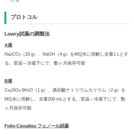
プロトコル
Lowry試薬の調製法
A液
Na
CO
（20 g）、NaOH（4 g）をMQ水に溶解し全量1 Lとす
2
3
る。室温～冷蔵下にで、数ヶ月保存可能
B液
Cu
SO
-5H
O（1 g）、酒石酸ナトリウムカリウム（2 g）を
2
4
2
MQ水に溶解し、全量200 mLとする。室温～冷蔵下にで、数
ヶ月保存可能
Folin-Ciocalteu フェノール試薬