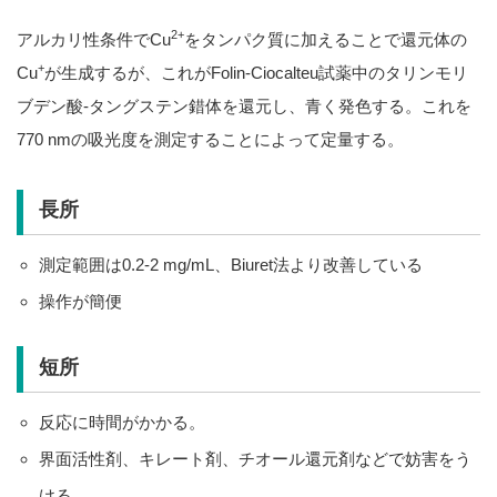
2+
アルカリ性条件でCu
をタンパク質に加えることで還元体の
+
Cu
が生成するが、これがFolin-Ciocalteu試薬中のタリンモリ
ブデン酸-タングステン錯体を還元し、青く発色する。これを
770 nmの吸光度を測定することによって定量する。
長所
測定範囲は0.2-2 mg/mL、Biuret法より改善している
操作が簡便
短所
反応に時間がかかる。
界面活性剤、キレート剤、チオール還元剤などで妨害をう
ける